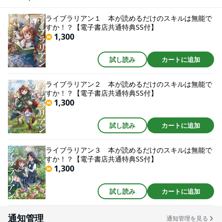
を読みながら、料理、商売、そして魔法と次々に学んでいき、次第には失わ
れた古代魔法まで習得を試みて──才能がなくても読書で身につける！転生少
ライブラリアン１ 本が読めるだけのスキルは無能で
女の成り上がりビブリアファンタジー！！
すか！？【電子書店共通特典SS付】
1,300
試し読み
カートに追加
ライブラリアン２ 本が読めるだけのスキルは無能で
すか！？【電子書店共通特典SS付】
1,300
試し読み
カートに追加
ライブラリアン３ 本が読めるだけのスキルは無能で
すか！？【電子書店共通特典SS付】
1,300
試し読み
カートに追加
通知管理
通知管理を見る