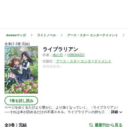
Amebaマンガ
ライトノベル
アース・スター エンターテイメント
全巻(1-3巻 完結)
ライブラリアン
作者：
南の月
HIROKAZU
出版社：
アース・スター エンターテイメント
-
1巻を試し読み
ページをめくるたびより豊かに、より強くなっていく。〈ライブラリアン〉
──それは本が読めるだけの不遇スキル。ライブラリアンの持ち主、貴族令嬢
詳細
テルミスは前世の記憶を思い出し、二度目の人生は後悔のないよう生きるこ
とを決意する。しかし、父からライブラリアンでは結婚も仕事も難しいと告
全3巻｜完結
最新刊から見る
げられ、早々に窮地に立たされてしまう。それでもテルミスはたくさんの本