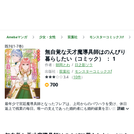
Amebaマンガ
少女・女性
双葉社
モンスターコミックスf
既刊(1-7巻)
無自覚な天才魔導具師はのんびり
暮らしたい（コミック） ： 1
作者：
朝岡とわ
日之影ソラ
出版社：
双葉社
モンスターコミックスf
3.4
（
10
件
）
700
最年少で宮廷魔導具師となったフレアは、上司からのパワハラを受け、休日
返上で残業の毎日。唯一の支えであった婚約者にも婚約破棄を言い渡され、
詳細
絶望のどん底に叩き落とされてしまう。 そんな中、フレアは呪いに苦しむ第
二王子・ユリウスと出会う。ユリウスの呪いを抑えることに成功したフレア
は、第二王子付き特別宮廷魔導具師に任命される。ブラックな職場から解放
され、ユリウスの呪いを解くために動き出したフレアだったが…。 不遇な天
才魔導具師が奇跡を起こす！？異世界お仕事ラブファンタジー、第1巻！