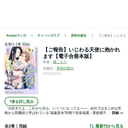
Amebaマンガ
ティーンズラブ
英和出版社
【ご報告】いじわる
全巻(1-2巻 完結)
【ご報告】いじわる天使に抱かれ
ます【電子合冊本版】
作者：
黛こえだ
出版社：
英和出版社
-
1巻を試し読み
「大好きだよ、これから先も。いくつになっても――」会社ではまじめな性
格から閻魔様と呼ばれている“遠藤真央”同期で容姿端麗・業績優秀、みんなに
詳細
慕われている“天使誠司”正反対な2人だけど、実は秘密で付き合っている…！
趣味も合う私たちの交際は順調にみえるけど、ひとつだけ問題があって！？
全2巻｜完結
最新刊から見る
一緒に過ごす時間は幸せだけど、心も身体も繋がりたい！遠距離は寂しい