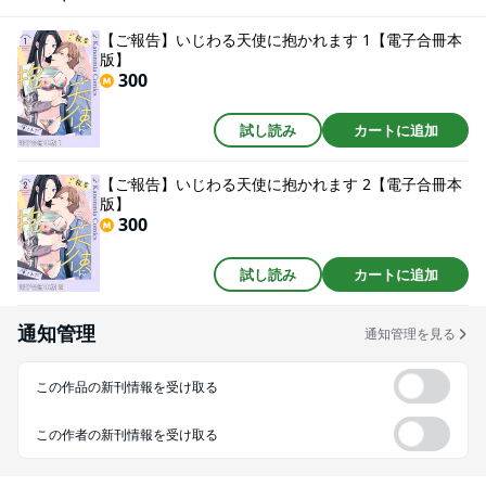
し、ヤキモチだって焼いちゃう！仕事でぶつかっても全部貴方を想っている
から――…内緒の社内恋愛をしている2人のえっちで胸きゅんな溺愛事情幸せ
【ご報告】いじわる天使に抱かれます 1【電子合冊本
のてんこ盛り♪（甘々過ぎて羨ましい！！！！）※こちらの作品は第1巻に
版】
『【ご報告】いじわる天使に抱かれます Episode.1-3』を、第2巻に『【ご報
300
告】いじわる天使に抱かれます Episode.4-6』を収録しています。重複購入に
ご注意ください。※『【ご報告】いじわる天使に抱かれます【単行本版】』
にて掲載の描きおろし漫画ならびに電子限定特典ペーパーは収録しておりま
試し読み
カートに追加
せん。
【ご報告】いじわる天使に抱かれます 2【電子合冊本
版】
300
試し読み
カートに追加
通知管理
通知管理を見る
この作品の新刊情報を受け取る
この作者の新刊情報を受け取る