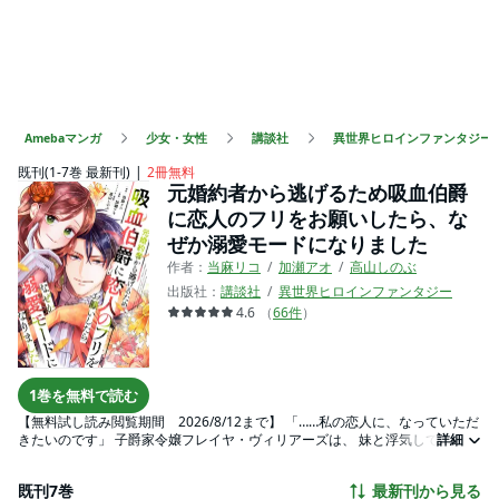
Amebaマンガ
少女・女性
講談社
異世界ヒロインファンタジー
既刊(1-7巻 最新刊)
2冊無料
元婚約者から逃げるため吸血伯爵
に恋人のフリをお願いしたら、な
ぜか溺愛モードになりました
作者：
当麻リコ
加瀬アオ
高山しのぶ
出版社：
講談社
異世界ヒロインファンタジー
4.6
（
66
件
）
1巻を無料で読む
【無料試し読み閲覧期間 2026/8/12まで】 「……私の恋人に、なっていただ
きたいのです」 子爵家令嬢フレイヤ・ヴィリアーズは、 妹と浮気して婚約破
詳細
棄となった元婚約者のネイサンに復縁を迫られていた。 ネイサンと復縁を後
押しする両親から逃げるため、 フレイヤは貴族たちの間で“吸血鬼”と恐れら
既刊7巻
最新刊から見る
れるブラッドベリ伯爵の元を訪れる。 そして、ダメで元々、と恋人のフリを