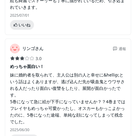
絵も綺麗でストーリーも丁寧に描かれているため、引き込ま
れていきます。
2025/07/01
いいね
リンゴさん
通報
3.0
めっちゃ面白い！
妹に婚約者を取られて、主人公は別の人と幸せに&hellip;と
いう話はよくありますが、逃げ込んだ先が吸血鬼とウワサさ
れる人だったり面白い復讐をしたり、展開が面白かったで
す。
5巻になって急に絵が下手になっていませんか？？4巻までは
フレイヤもめっちゃ可愛かったし、オスカーもかっこよかっ
たのに、5巻になった途端、単純な顔になってしまって残念
でした。
2025/06/30