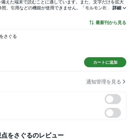
を備えた端末で読むことに適しています。また、文字だけを拡大
参照、引用などの機能が使用できません。「モルモン教」につい
詳細
教目的か、反感に満ちた不公平なものが多い。アメリカでは、
信徒として第五～第六世代目を迎える家族もいて、生活も安定
最新刊から見る
優れた研究者・歴史家が多く育っている。古文書的な資料はよく
祖の系図調べとその死せる先祖への「代理洗礼」とが、信仰実践
をさぐる
で「代理洗礼」を行おうとするボランティアがいて、教会側は慌
たちを裏切ったと思われる天皇制の背景としての古代史に興味が
背景に対する知的関心は高い。さまざまな研究手法で（コンピュ
いる。また、ロムニーの登場を契機に、「政治権力とモルモン
テーマの研究も盛んである。そしてもちろん、外部からの揚げ足
カートに追加
も花盛りである。さて、日本人・沼野治郎氏による本書『モルモ
に待望された書物である。氏は、1958年に16歳で関西で「モル
真摯な信徒であり続けるとともに、ブリガムヤング大学を卒業
通知管理を見る
史を、学術的に極めて深く研究しておられ、かつ、日本の「モル
氏のライフワークとも呼べる力作である。「モルモン教」のさま
に解説しておられる。ご自分の論文も紹介しておられる。もし読
モン教」について公平に詳しく聞きたいという方がおられた場
アメリカの文化・宗教・社会・政治」などの分野の授業で、教科
たりすることのできる、信頼のおける書籍である。 「序文」よ
視点をさぐる
のレビュー