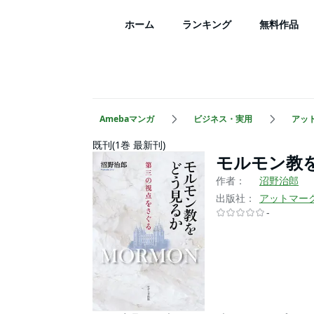
ホーム
ランキング
無料作品
Amebaマンガ
ビジネス・実用
アッ
既刊(1巻 最新刊)
モルモン教
作者：
沼野治郎
出版社：
アットマー
-