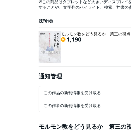
※この商品はタブレットなど大きいディスプレイ
することや、文字列のハイライト、検索、辞書の
て日本語で書かれた書物は少ない。あっても、布
「モルモン教」は創始から約180年を経て、今や
既刊1巻
し、彼らの中からも元信徒の中からも、学術的に
保存されている。「モルモン教」ではなんと、先
モルモン教をどう見るか 第三の視点
の一部なのである。（ユダヤ人やヒットラーにま
1,190
てているようであるが。）日本の戦中派が、自分
あるように、アメリカでも「モルモン教神話」の
ーターによる聖典言語の解析も含め）分析されて
教」「大統領を目指したモルモン教徒たち」等の
取り的な書物・映画・テレビ、そしてネット交信
ン教をどう見るか』は、以上の観点からも、まこと
モン教」に入信・受洗されたとのことであるが、
通知管理
後、日本で大学の先生として「モルモン教」関係
モン教徒」の実情にも通じておられる。本書は、
ざまな側面について多様な論文を読み解き、公平
この作品の新刊情報を受け取る
者の中に、伝道者からではなく研究者から「モル
合、本書は絶好の書である。大学の教養課程の「
この作者の新刊情報を受け取る
書の一環として使用したり、卒業論文用に参照し
り せせらぎ出版刊
モルモン教をどう見るか 第三の