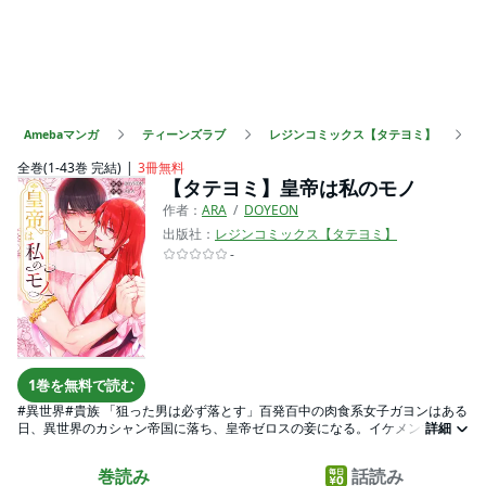
Amebaマンガ
ティーンズラブ
レジンコミックス【タテヨミ】
全巻(1-43巻 完結)
3冊無料
【タテヨミ】皇帝は私のモノ
作者：
ARA
DOYEON
出版社：
レジンコミックス【タテヨミ】
-
1巻を無料で読む
#異世界#貴族 「狙った男は必ず落とす」百発百中の肉食系女子ガヨンはある
日、異世界のカシャン帝国に落ち、皇帝ゼロスの妾になる。イケメンでスタ
詳細
イルもいいゼロスはまさにガヨンの理想のタイプ！しかし、そっちの方面(?)
ではチョッピリ可愛い一面を見せるゼロスだが…。そんな皇帝を飼い慣らす
巻読み
話読み
ガヨンの作戦が始まる♡