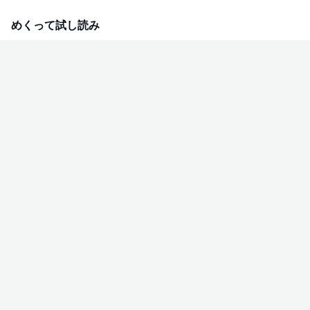
Killa Vol.39」に収録されています。重複購入にご注意ください。
めくって試し読み