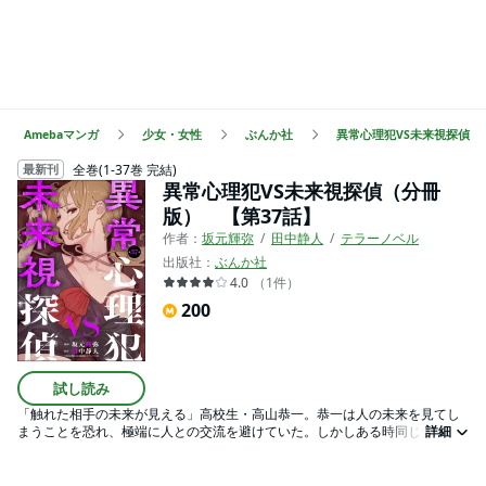
Amebaマンガ
少女・女性
ぶんか社
異常心理犯VS未来視探偵（
全巻(1-37巻 完結)
最新刊
異常心理犯VS未来視探偵（分冊
版） 【第37話】
作者：
坂元輝弥
田中静人
テラーノベル
出版社：
ぶんか社
4.0
（
1
件
）
200
試し読み
「触れた相手の未来が見える」高校生・高山恭一。恭一は人の未来を見てし
まうことを恐れ、極端に人との交流を避けていた。しかしある時同じクラス
詳細
で変わり者の天才・白村拓の手に触れてしまい、何者かに惨殺される拓の未
来が見えてしまう。恭一と拓は襲い来る未来を回避することができるのか
――？高校生バディが正体不明の殺人鬼に立ち向かう！※この作品は「comic