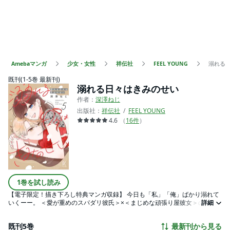
Amebaマンガ
少女・女性
祥伝社
FEEL YOUNG
溺れる
既刊(1-5巻 最新刊)
溺れる日々はきみのせい
作者：
深澤ねじ
出版社：
祥伝社
FEEL YOUNG
4.6
（
16
件
）
1巻を試し読み
【電子限定！描き下ろし特典マンガ収録】 今日も「私」「俺」ばかり溺れて
いくーー。 ＜愛が重めのスパダリ彼氏＞×＜まじめな頑張り屋彼女＞の 息も
詳細
できない、ヒミツの愛され生活。 営業部のエースで人気者の萩本瞭と 同期
で企画部の水野百合は、みんなにヒミツの交際中。 誰がみても完璧男子、で
既刊5巻
最新刊から見る
もその素顔は…… 朝が弱くて、嫉妬深くて、天使のような顔で愛を試してく