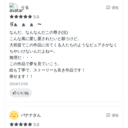
りる
通報
5.0
ゔぁ゙ぁ゙ぁ゙〜
なんだ、なんなんだこの尊さ(泣)
こんな風に愛し愛されたいと願うけど。
大前提でこの作品に出てくる人たちのようなピュアさがなく
ちやいけないんだよね〜。
無理だ・・・
この作品で夢を見ていこう。
絵も丁寧で、ストーリーも良き作品です！
推せます！！
2024/12/28
いいね
バナナさん
通報
5.0