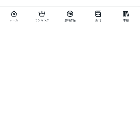
ホーム
ランキング
無料作品
新刊
本棚
他の作品を探す
メニュー
ランキング
新刊
キャンペーン
特集
SALE
編集部PICK UP