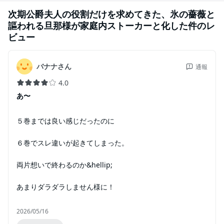
次期公爵夫人の役割だけを求めてきた、氷の薔薇と
謳われる旦那様が家庭内ストーカーと化した件
のレ
ビュー
バナナさん
通報
4.0
あ〜
５巻までは良い感じだったのに
６巻でスレ違いが起きてしまった。
両片想いで終わるのか&hellip;
あまりダラダラしません様に！
2026/05/16