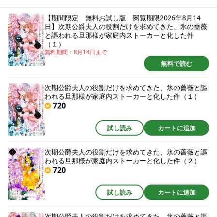
も、夫とこの屋敷には何か秘密があるようでーー!? マイペース転生令嬢、 ト
ラウマ系旦那様を癒して逆転溺愛ラブ！
【期間限定 無料お試し版 閲覧期限2026年8月14
日】次期公爵夫人の役割だけを求めてきた、氷の薔薇
と謳われる旦那様が家庭内ストーカーと化した件
（１）
無料期間：
8月14日
まで
無料で読む
次期公爵夫人の役割だけを求めてきた、氷の薔薇と謳
われる旦那様が家庭内ストーカーと化した件（１）
720
試し読み
カートに追加
次期公爵夫人の役割だけを求めてきた、氷の薔薇と謳
われる旦那様が家庭内ストーカーと化した件（２）
720
試し読み
カートに追加
次期公爵夫人の役割だけを求めてきた、氷の薔薇と謳