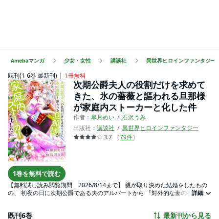
Amebaマンガ
少女・女性
講談社
異世界ヒロインファンタジー
既刊(1-6巻 最新刊)
1冊無料
次期公爵夫人の役割だけを求めて
きた、氷の薔薇と謳われる旦那様
が家庭内ストーカーと化した件
作者：
皐月めい
石沢うみ
出版社：
講談社
異世界ヒロインファンタジー
3.7
（
79
件
）
1巻を無料で読む
【無料試し読み閲覧期間 2026/8/14まで】 親が取り決めた結婚をしたもの
の、 初夜の日に次期公爵である夫のアルバートから 「対外的な妻の役割だけ
詳細
を求める」と仮面夫婦宣言をされた 斜陽伯爵令嬢のヴィオラ（前世は日本
人）。 大きなショックを受けつつも、 「氷の薔薇ように冷たい無礼な夫のこ
既刊6巻
最新刊から見る
となんてほっといて 好きに生きよう！」と自由に楽しく過ごし始める。 で