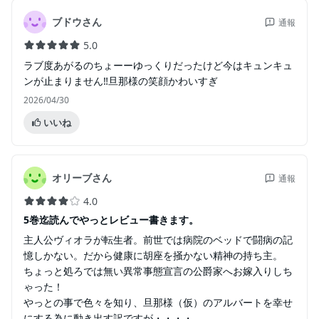
ブドウさん
通報
5.0
ラブ度あがるのちょーーゆっくりだったけど今はキュンキュ
ンが止まりません‼︎旦那様の笑顔かわいすぎ
2026/04/30
いいね
オリーブさん
通報
4.0
5巻迄読んでやっとレビュー書きます。
主人公ヴィオラが転生者。前世では病院のベッドで闘病の記
憶しかない。だから健康に胡座を掻かない精神の持ち主。
ちょっと処ろでは無い異常事態宣言の公爵家へお嫁入りしち
ゃった！
やっとの事で色々を知り、旦那様（仮）のアルバートを幸せ
にする為に動き出す訳ですが・・・・