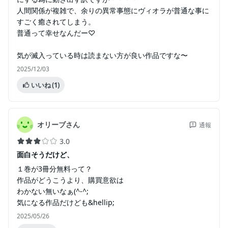
人間関係が複雑で、余りの異常事態にヴィオラが普通な事に
すごく癒されてしまう。
普通って幸せなんだー♡
気が滅入っている時は読まない方が良い作品ですな〜
2025/12/03
いいね
(1)
オリーブさん
通報
3.0
面白そうだけど、
１巻が3冊分無料って？
作品がどうこうより、購買意欲は
わかない無いなぁ(^-^;
気になる作品だけども&hellip;
2025/05/26