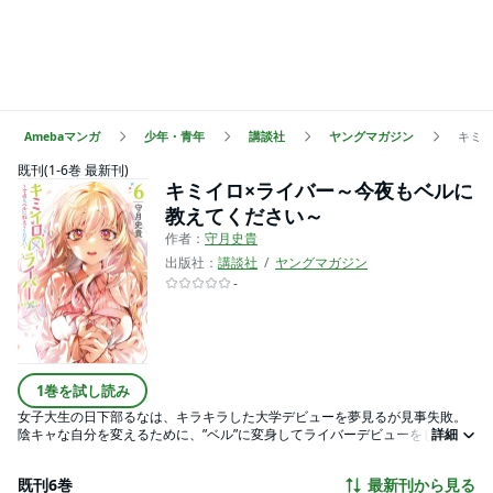
Amebaマンガ
少年・青年
講談社
ヤングマガジン
キミ
既刊(1-6巻 最新刊)
キミイロ×ライバー～今夜もベルに
教えてください～
作者：
守月史貴
出版社：
講談社
ヤングマガジン
-
1巻を試し読み
女子大生の日下部るなは、キラキラした大学デビューを夢見るが見事失敗。
陰キャな自分を変えるために、”ベル”に変身してライバーデビューをした! 無
詳細
防備な彼女は過激なリクエストに一生懸命応えるが、その度にあられもない
ハプニングが大量発生してしまう! 「お友達100人」を目指し、今夜もえっち
既刊6巻
最新刊から見る
なナマ配信がスタート！ピュアでエロカワな、ライバー青春物語！！