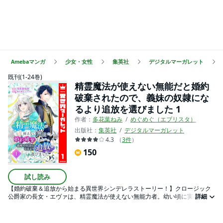
Amebaマンガ
少女・女性
集英社
デジタルマーガレット
既刊(1-24巻)
精霊魔法が使えない無能だと婚約
破棄されたので、義妹の奴隷にな
るより追放を選びました 1
作者：
多花葉ねみ
めぐめぐ（エブリスタ）
出版社：
集英社
デジタルマーガレット
4.3
（
3
件
）
150
試し読み
【婚約破棄＆追放から始まる異世界シンデレラストーリー！】クロージック
公爵家の長女・エヴァは、精霊魔法が使えない無能力者。幼い頃に実の父と
詳細
母を亡くし、周りから使用人のような扱いを受けてきた。婚約者である王太
子・リズリーが義妹・マルティと浮気していることが発覚し、2人の画策によ
りエヴァは国外追放か義妹の侍女になるかを迫られる。国に留まることより