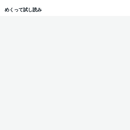
も自由になることを選んだエヴァは、国を出て使用人のアランたちとともに
隣国のフォレスティ王国を目指す――！
めくって試し読み