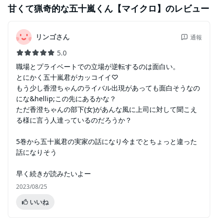
甘くて猟奇的な五十嵐くん【マイクロ】
のレビュー
リンゴさん
通報
5.0
職場とプライベートでの立場が逆転するのは面白い。
とにかく五十嵐君がカッコイイ♡
もう少し香澄ちゃんのライバル出現があっても面白そうなの
にな&hellip;この先にあるかな？
ただ香澄ちゃんの部下(女)があんな風に上司に対して聞こえ
る様に言う人達っているのだろうか？
5巻から五十嵐君の実家の話になり今までとちょっと違った
話になりそう
早く続きが読みたいよー
2023/08/25
いいね