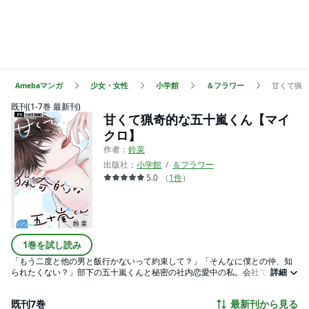
Amebaマンガ
少女・女性
小学館
＆フラワー
甘くて猟
既刊(1-7巻 最新刊)
甘くて猟奇的な五十嵐くん【マイ
クロ】
作者：
鈴菜
出版社：
小学館
＆フラワー
5.0
（
1
件
）
1巻を試し読み
「もう二度と他の男と飯行かないって約束して？」「そんなに僕との仲、知
られたくない？」部下の五十嵐くんと秘密の社内恋愛中の私。会社では子犬
詳細
みたいに可愛い彼は家では狼に豹変!? 甘えて時に焦らされて…五十嵐くんとい
つまでも一緒にいたいと思うけど、いつか終わりがくることが不安で…？
既刊7巻
最新刊から見る