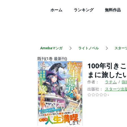
ホーム
ランキング
無料作品
Amebaマンガ
ライトノベル
スター
既刊(1巻 最新刊)
100年引き
まに旅したい
作者：
ラチム
弥
出版社：
スターツ出
-