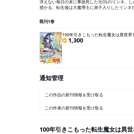
冴えない毎日の末に事故死した元OLのリンネ。
授かる。転生後は大魔導士に弟子入りしたリンネだ
過！ しびれを切らした師匠から「旅に出ろ！」
を決意。しかし100年の間に世間では魔法は衰退し
既刊1巻
「あ、あれ？ わたし何かやりすぎちゃったかな
法に周囲は圧倒されるばかり。さらに冒険者にな
100年引きこもった転生魔女は異世界
り・・・と気ままに異世界旅を楽しむリンネはいつ
1,300
が送る自由気ままな一人旅、始まります！
通知管理
この作品の新刊情報を受け取る
この作者の新刊情報を受け取る
100年引きこもった転生魔女は異