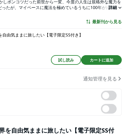
しかしポンコツだった前世から一変、今度の人生は規格外な魔力を
ったが、マイペースに魔法を極めているうちに100年が経
詳細
と放り出されたリンネは、どうせならと第二の人生を楽しむこと
ていたようで・・・!? 「俺たちは夢でも見てるのか・・・？」
最新刊から見る
？」――生活魔法や創造魔法など、常識に囚われないリンネの魔
って無双したり、村を復興したり、前世の知識でお祭りを開いた
を自由気ままに旅したい【電子限定SS付き】
しか行く先々で頼られまくってしまい!? マイペースな最強魔女
試し読み
カートに追加
通知管理を見る
世界を自由気ままに旅したい【電子限定SS付