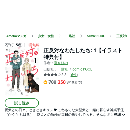
Amebaマンガ
少女・女性
一迅社
comic POOL
正反対な
既刊(1-5巻)
1冊無料
正反対なわたしたち: 1【イラスト
特典付】
作者：
夏奈ほの
出版社：
一迅社
comic POOL
3.8
（
6
件
）
700
350
(8/10まで)
試し読み
愛犬との日々、ときどきキュン♥ こわもてな大型犬と一緒に暮らす神楽千遥
（かぐら ちはる）、愛犬との散歩が毎日の癒やしである。そんな彼女は、い
詳細
つもの散歩コース中にもふもふな小型犬を連れた大柄な男に出会う――。ど
こまでも正反対な２組の止まらないギャップ萌えにほっこりすること間違い
なしっ♪ 大人気「動物×ラブコメ」、待望の第1巻！！