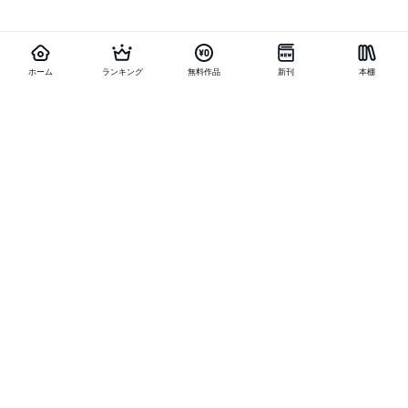
ホーム
ランキング
無料作品
新刊
本棚
他の作品を探す
メニュー
ランキング
新刊
キャンペーン
特集
SALE
編集部PICK UP