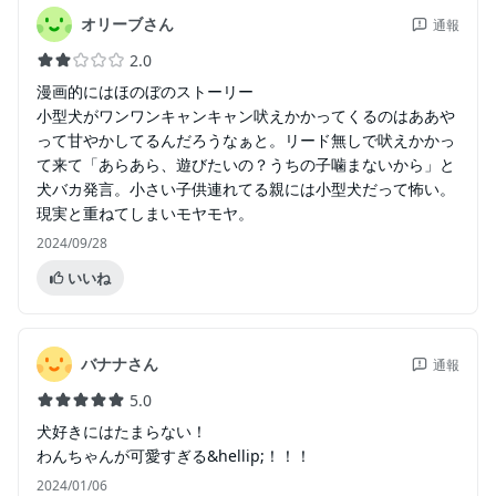
オリーブさん
通報
2.0
漫画的にはほのぼのストーリー
小型犬がワンワンキャンキャン吠えかかってくるのはああや
って甘やかしてるんだろうなぁと。リード無しで吠えかかっ
て来て「あらあら、遊びたいの？うちの子噛まないから」と
犬バカ発言。小さい子供連れてる親には小型犬だって怖い。
現実と重ねてしまいモヤモヤ。
2024/09/28
いいね
バナナさん
通報
5.0
犬好きにはたまらない！
わんちゃんが可愛すぎる&hellip;！！！
2024/01/06