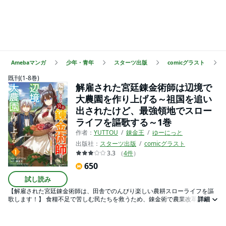
Amebaマンガ
少年・青年
スターツ出版
comicグラスト
既刊(1-8巻)
解雇された宮廷錬金術師は辺境で
大農園を作り上げる～祖国を追い
出されたけど、最強領地でスロー
ライフを謳歌する～1巻
作者：
YUTTOU
錬金王
ゆーにっと
出版社：
スターツ出版
comicグラスト
3.3
（
4
件
）
650
試し読み
【解雇された宮廷錬金術師は、田舎でのんびり楽しい農耕スローライフを謳
歌します！】 食糧不足で苦しむ民たちを救うため、錬金術で農業改革を進め
詳細
る宮廷錬金術師のイサギ。しかし軍事を優先する帝国からは理解を得られ
ず、解雇されてしまう。途方に暮れるイサギだが、猫獣人メイド・メルシア
の誘いで辺境の獣人村に向かうことに!? 食糧不足が悩みの種だった辺境の村