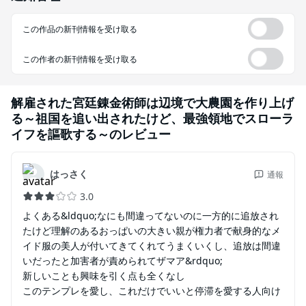
この作品の新刊情報を受け取る
この作者の新刊情報を受け取る
解雇された宮廷錬金術師は辺境で大農園を作り上げ
る～祖国を追い出されたけど、最強領地でスローラ
イフを謳歌する～
のレビュー
はっさく
通報
3.0
よくある&ldquo;なにも間違ってないのに一方的に追放され
たけど理解のあるおっぱいの大きい親が権力者で献身的なメ
イド服の美人が付いてきてくれてうまくいくし、追放は間違
いだったと加害者が責められてザマア&rdquo;
新しいことも興味を引く点も全くなし
このテンプレを愛し、これだけでいいと停滞を愛する人向け