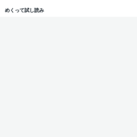
でイサギは誰にも縛られず自由にのびのびと農業に打ち込む。錬金術で改良
した作物は荒れた土地でもなんのその、とんでもないスピード成長して――!?
めくって試し読み
イサギがもたらした農業改革はやがて村を救う希望となっていく――！田舎
で叶う自由気ままな暮らしとあたたかな人々との出会い・・・錬金術師によ
る悠々自適なほのぼの農耕スローライフ、開幕！グラストノベル超ヒット
作、待望のコミカライズ化！巻末におまけ漫画も収録。（この作品は電子コ
ミック誌comicグラスト41・42・43・45号に収録されています。重複購入に
ご注意ください）