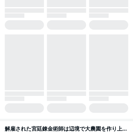
解雇された宮廷錬金術師は辺境で大農園を作り上げる～祖国を追い出されたけど、最強領地でスローライフを謳歌する～