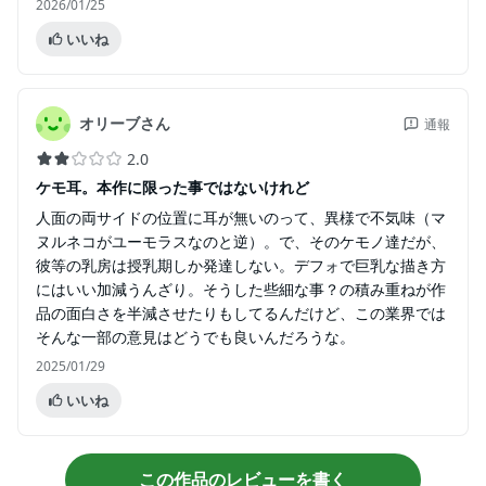
2026/01/25
いいね
オリーブさん
通報
2.0
ケモ耳。本作に限った事ではないけれど
人面の両サイドの位置に耳が無いのって、異様で不気味（マ
ヌルネコがユーモラスなのと逆）。で、そのケモノ達だが、
彼等の乳房は授乳期しか発達しない。デフォで巨乳な描き方
にはいい加減うんざり。そうした些細な事？の積み重ねが作
品の面白さを半減させたりもしてるんだけど、この業界では
そんな一部の意見はどうでも良いんだろうな。
2025/01/29
いいね
この作品のレビューを書く