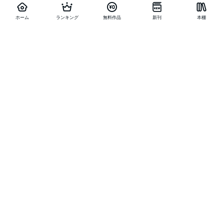
ホーム
ランキング
無料作品
新刊
本棚
他の作品を探す
メニュー
ランキング
新刊
キャンペーン
特集
SALE
編集部PICK UP
無料連載
無料作品