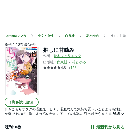
Amebaマンガ
少女・女性
白泉社
花とゆめ
推しに甘噛
既刊(1-10巻 最新刊)
推しに甘噛み
作者：
鈴木ジュリエッタ
出版社：
白泉社
花とゆめ
4.8
（
12
件
）
1巻を試し読み
引きこもりオタクの吸血鬼・ヒナ。吸血なんて気持ち悪～いことよりも推し
を愛でるのが１番！オタ活のためにアニメの聖地に引っ越そう☆と思った
詳細
ら、推しに超そっくりな男の子が隣に住んでいた!? しかもこの男の子、世界
中の吸血鬼を魅了する血を持っているようで…？オタク吸血鬼×ちょっぴり毒
既刊10巻
最新刊から見る
舌イケメンの、ブラッディ・ラブコメディ！