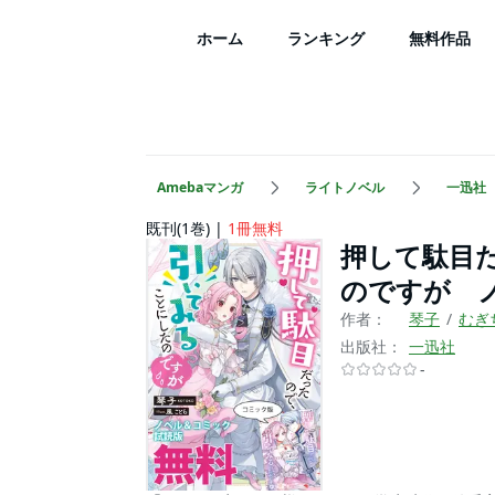
ホーム
ランキング
無料作品
Amebaマンガ
ライトノベル
一迅社
既刊(1巻)
1冊無料
押して駄目
のですが 
作者：
琴子
むぎ
出版社：
一迅社
-