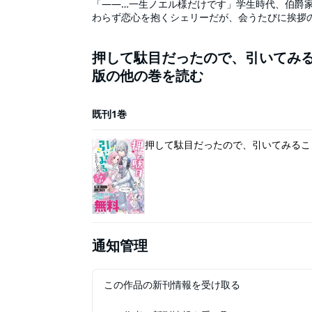
「――…一生ノエル様だけです」学生時代、伯爵
わらず恋心を抱くシェリーだが、会うたびに挨拶
クニック“引いてみる”を実践するため、自らに制
いきなり求婚されるなんて――!? 一迅社ノベルス
押して駄目だったので、引いてみ
を大増量で収録!!
版の他の巻を読む
既刊1巻
押して駄目だったので、引いてみるこ
通知管理
この作品の新刊情報を受け取る