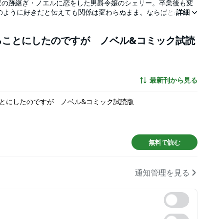
家の跡継ぎ・ノエルに恋をした男爵令嬢のシェリー。卒業後も変
のように好きだと伝えても関係は変わらぬまま。ならばと恋愛テ
詳細
約魔法をかけノエルに冷たい態度を取り始めるが…。ま、まさか
版原作ノベル、ZERO-SUMコミックス版コミカライズの試し読み
ることにしたのですが ノベル&コミック試読
最新刊から見る
とにしたのですが ノベル&コミック試読版
無料で読む
通知管理を見る