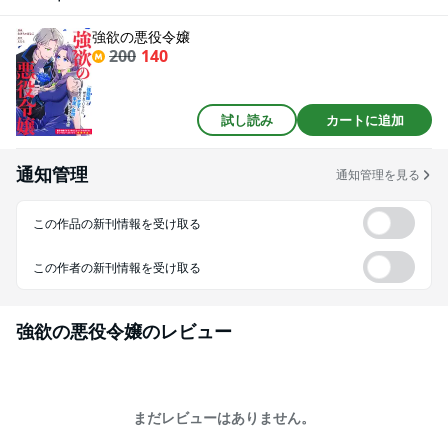
強欲の悪役令嬢
200
140
試し読み
カートに追加
通知管理
通知管理を見る
この作品の新刊情報を受け取る
この作者の新刊情報を受け取る
強欲の悪役令嬢
のレビュー
まだレビューはありません。