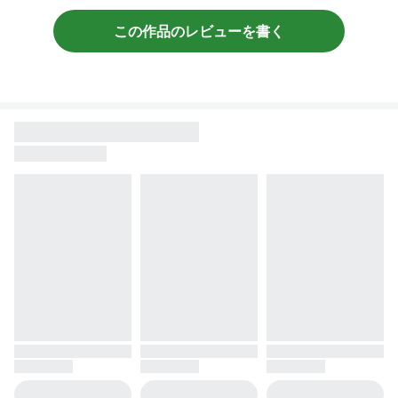
この作品のレビューを書く