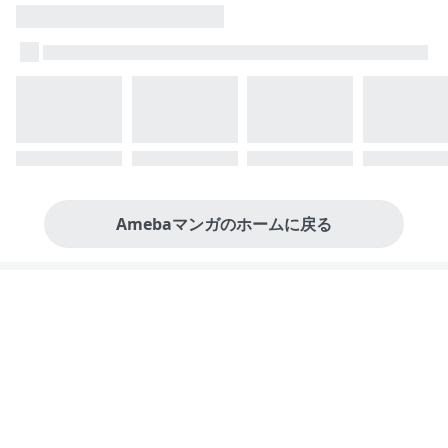
Amebaマンガのホームに戻る