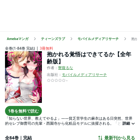
Amebaマンガ
ティーンズラブ
モバイルメディアリサーチ
抱か
全巻(1-84巻 完結)
3冊無料
抱かれる覚悟はできてるか【全年
齢版】
作者：
蟹腹るな
出版社：
モバイルメディアリサーチ
-
1巻を無料で読む
「知らない世界、教えてやるよ」――貧乏苦学生の麻衣はある日突然、世界
的セレブ御曹司の先輩・西園寺から化粧品モデルに抜擢される。「どうして
詳細
私が…?」戸惑う麻衣を、西園寺が翻弄。「肌、ちょー綺麗じゃん」と、強引
にキスされて…!?超俺様セレブと貧乏女子が紡ぐ、胸キュン格差ラブ!【※この
全84巻｜完結
最新刊から見る
作品は「抱かれる覚悟はできてるか」を縦スクロール版に編集した『タテ読