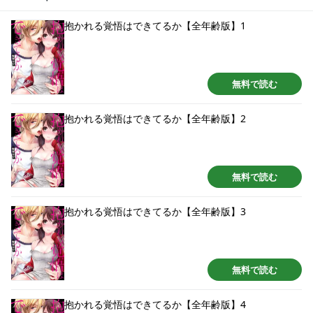
み版』です。重複購入にご注意ください。】
抱かれる覚悟はできてるか【全年齢版】1
無料で読む
抱かれる覚悟はできてるか【全年齢版】2
無料で読む
抱かれる覚悟はできてるか【全年齢版】3
無料で読む
抱かれる覚悟はできてるか【全年齢版】4