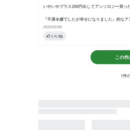
いやいやプラス200円出してアンソロジー買っ
『不遇令嬢でしたが幸せになりました』的なア
2025/02/09
いいね
この作
1
件