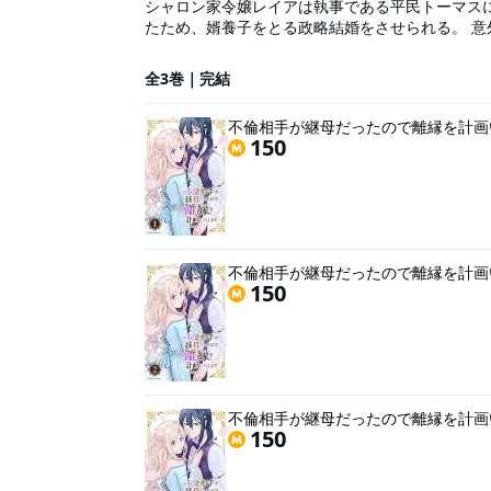
シャロン家令嬢レイアは執事である平民トーマス
たため、婿養子をとる政略結婚をさせられる。 
の部屋から年配の女性の喘ぎ声が聞こえてきて―
全3巻｜完結
不倫相手が継母だったので離縁を計画いた
150
不倫相手が継母だったので離縁を計画いた
150
不倫相手が継母だったので離縁を計画いた
150