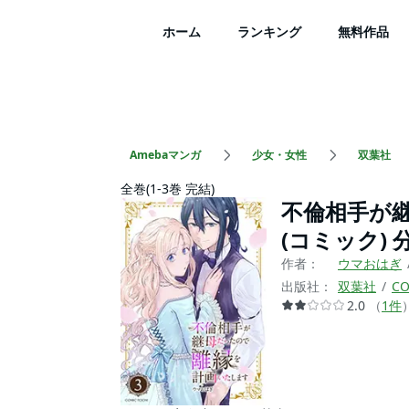
ホーム
ランキング
無料作品
Amebaマンガ
少女・女性
双葉社
全巻(1-3巻 完結)
不倫相手が
(コミック) 
作者：
ウマおはぎ
出版社：
双葉社
CO
2.0
（
1
件