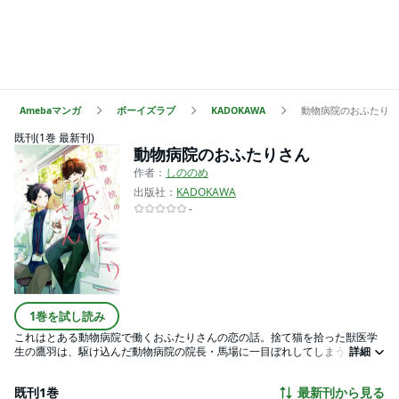
Amebaマンガ
ボーイズラブ
KADOKAWA
動物病院のおふたりさ
既刊(1巻 最新刊)
動物病院のおふたりさん
作者：
しののめ
出版社：
KADOKAWA
-
1巻を試し読み
これはとある動物病院で働くおふたりさんの恋の話。捨て猫を拾った獣医学
生の鷹羽は、駆け込んだ動物病院の院長・馬場に一目ぼれしてしまう。馬場
詳細
を追いかけて彼の働く病院に就職した鷹羽だが、馬場の思わせぶりな態度
に、鷹羽の想いは大きくなる一方。鷹羽はだんだんと想いを抑えていられな
既刊1巻
最新刊から見る
くなり――。まっすぐな年下獣医×こじらせ院長の焦れったくてもどかしい、