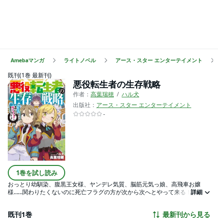
Amebaマンガ
ライトノベル
アース・スター エンターテイメント
既刊(1巻 最新刊)
悪役転生者の生存戦略
作者：
高葉瑞穂
ハル犬
出版社：
アース・スター エンターテイメント
-
1巻を試し読み
おっとり幼馴染、腹黒王女様、ヤンデレ気質、脳筋元気っ娘、高飛車お嬢
様……関わりたくないのに死亡フラグの方が次から次へとやって来る！！！9
詳細
歳の公爵令息オーランド＝グリフィアは、池で溺れかけたことをきっかけに
前世の記憶を取り戻す。そして、この世界が前世でやり込んだギャルゲー世
既刊1巻
最新刊から見る
界であり、自分が18歳でヒロインたちに断罪されて殺される悪役だと気づい