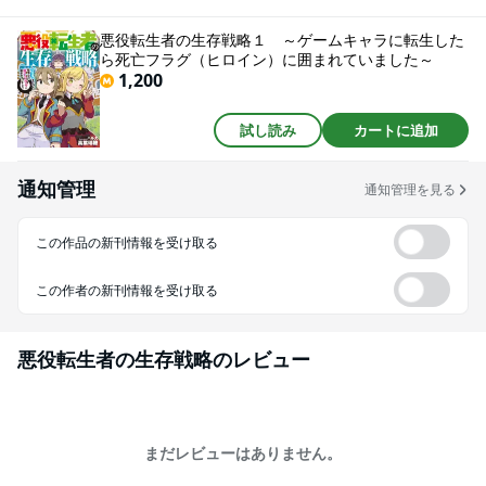
た。なんとか破滅を回避すべく、ヒロインたちに近づかず、一人で生きてい
けるように冒険者を目指すオーランドだったが、何故か周囲には死亡フラグ
悪役転生者の生存戦略１ ～ゲームキャラに転生した
＝ヒロインたちが集まってきてしまう!!!悪役転生者はゲーム世界で無自覚ハ
ら死亡フラグ（ヒロイン）に囲まれていました～
ーレムを生き残れるのか!!??
1,200
試し読み
カートに追加
通知管理
通知管理を見る
この作品の新刊情報を受け取る
この作者の新刊情報を受け取る
悪役転生者の生存戦略
のレビュー
まだレビューはありません。