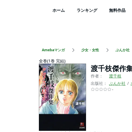
ホーム
ランキング
無料作品
Amebaマンガ
少女・女性
ぶんか社
全巻(1巻 完結)
渡千枝傑作
作者：
渡千枝
出版社：
ぶんか社
-