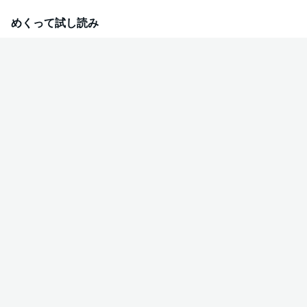
とに――…。家族からの関心と愛情を一身に受ける妹・リューナと、誰から
も見向きされず、孤立していく姉のルジー。そして双児を取り巻く人々の醜
めくって試し読み
い感情と欲望……真の「悪魔の花嫁」となるのはいったい――？