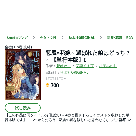
Amebaマンガ
少女・女性
秋水社ORIGINAL
悪魔×花嫁 選ば
全巻(1-6巻 完結)
悪魔×花嫁～選ばれた娘はどっち？
～【単行本版】I
作者：
碧ゆかこ
花李くる実
村岡みのり
出版社：
秋水社ORIGINAL
-
700
試し読み
【この作品は同タイトル分冊版の1～4巻と描き下ろしイラストを収録した単
行本版です】「いつからだろう…家族の愛を欲しいと思わなくなったのは
詳細
――。」伯爵家に生まれた双児の娘…そのどちらかが生まれる前から「悪魔
の花嫁」になる運命を定められている。何も知らず平和な日々を過ごした双
児は、ある日、妹の手に現れた「悪魔の紋様」によって人生が狂わされるこ