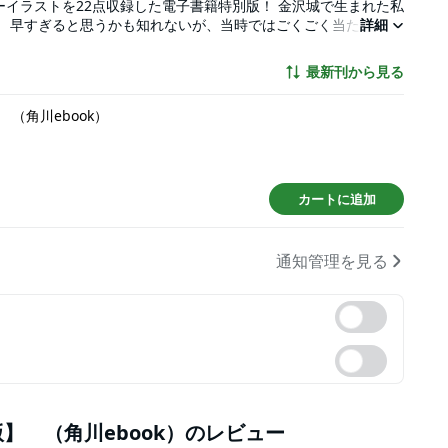
22点収録した電子書籍特別版！ 金沢城で生まれた私
） 早すぎると思うかも知れないが、当時ではごくごく当たり前の
詳細
言の日まで互いに顔を合わせず、文も交わさぬのが慣習である。
んさいの君」より 不思議な縁（えにし）でつな
最新刊から見る
 聡明さとしなやかさを兼ね備え、自然体で激動の時代を生き抜く
6月24日に配信を開始した単行
（角川ebook）
ーベル変更した作品です。（内容に変更はありませんのでご注意
カートに追加
通知管理を見る
 （角川ebook）
のレビュー