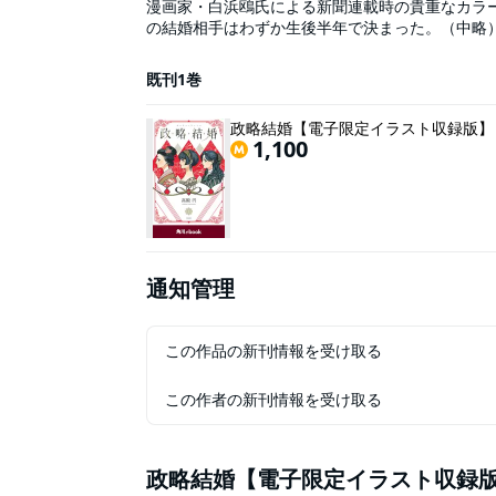
漫画家・白浜鴎氏による新聞連載時の貴重なカラーイラストを
の結婚相手はわずか生後半年で決まった。（中略
ことで、 大名の子の結婚はすべて政略結婚、 祝
私の生まれた文化の世とはそういう時代であった。――第一章「て
既刊1巻
がる、三つの時代を生き抜いた三人の女性たち。
彼女らを三部構成でドラマチックに描き出した壮大な大河ロマン！ ※本書は2017年
政略結婚【電子限定イラスト収録版】 
本「政略結婚【電子限定イラスト収録版】」をレ
1,100
ください）
通知管理
この作品の新刊情報を受け取る
この作者の新刊情報を受け取る
政略結婚【電子限定イラスト収録版】