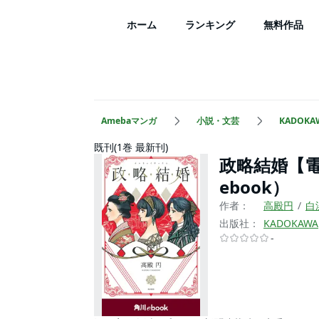
ホーム
ランキング
無料作品
Amebaマンガ
小説・文芸
KADOKA
既刊(1巻 最新刊)
政略結婚【
ebook）
作者：
高殿円
白
出版社：
KADOKAWA
-