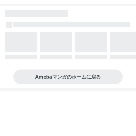
Amebaマンガのホームに戻る