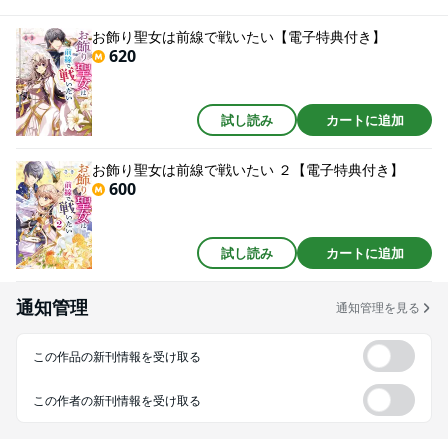
は国が定め、兼業も厳禁!? ＷＥＢ発・二重生活ラブ！ 【電子特典付き】
お飾り聖女は前線で戦いたい【電子特典付き】
620
試し読み
カートに追加
お飾り聖女は前線で戦いたい ２【電子特典付き】
600
試し読み
カートに追加
通知管理
通知管理を見る
この作品の新刊情報を受け取る
この作者の新刊情報を受け取る