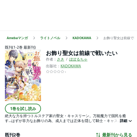
Amebaマンガ
ライトノベル
KADOKAWA
お飾り聖女は前線で戦
既刊(1-2巻 最新刊)
お飾り聖女は前線で戦いたい
作者：
さき
ぽぽるちゃ
出版社：
KADOKAWA
-
1巻を試し読み
絶大な力を持つトルステア家の聖女・キャスリーン。万能魔力で国民を癒
す…はずが非力なお飾りの為、成人までは正体を隠して騎士・キャスとして
詳細
働く事に。ところが“氷騎士”の異名を持つ片思いの騎士団長・アルベルトに正
体がバレた上、成人の儀へ向かう聖女の護衛にキャスが任命されて、一人二
既刊2巻
最新刊から見る
役の大ピンチ！ アルベルトの協力で二人の距離は縮まるも聖女の結婚相手