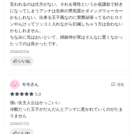
言われるのは仕方がない。それを母性というか庇護欲で好き
になってしまうアンナは生粋の男気質かダメンズウォーカー
かもしれない。出来る王子風なのに実際頑張ってるのヒロイ
ンやんけってツッコミ入れながら幻滅しちゃう方は合わない
かもしれません。
ちなみに兄はおいといて、姉妹仲が実はそんなに悪くなかっ
たってのは良かったです。
2026/02/24
いいね
モモさん
通報
5.0
強い女主人公はかっこいい
冷酷だった王子がだんだんとアンナに惹かれていくのがたま
りません
2026/01/23
いいね