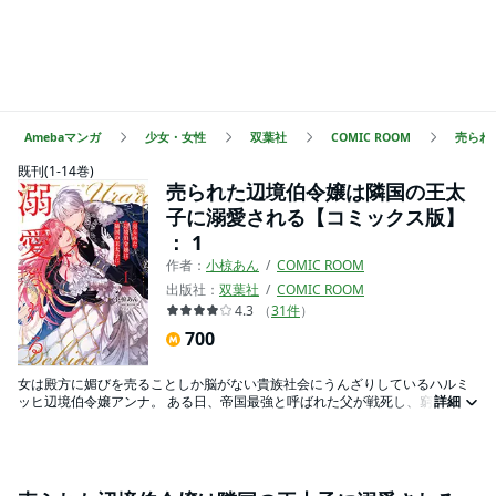
Amebaマンガ
少女・女性
双葉社
COMIC ROOM
売られ
既刊(1-14巻)
売られた辺境伯令嬢は隣国の王太
子に溺愛される【コミックス版】
： 1
作者：
小椋あん
COMIC ROOM
出版社：
双葉社
COMIC ROOM
4.3
（
31
件
）
700
女は殿方に媚びを売ることしか脳がない貴族社会にうんざりしているハルミ
ッヒ辺境伯令嬢アンナ。 ある日、帝国最強と呼ばれた父が戦死し、窮地に立
詳細
たされたハルミッヒ辺境領は、男勝りで令嬢らしくない彼女を貢物として敵
国へ売る決断をする。 同情する姉妹たちを尻目に、アンナは“ある計画“を企
てていた――。