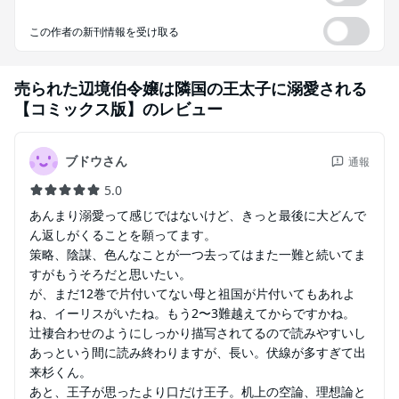
この作者の新刊情報を受け取る
売られた辺境伯令嬢は隣国の王太子に溺愛される
【コミックス版】
のレビュー
ブドウさん
通報
5.0
あんまり溺愛って感じではないけど、きっと最後に大どんで
ん返しがくることを願ってます。
策略、陰謀、色んなことが一つ去ってはまた一難と続いてま
すがもうそろだと思いたい。
が、まだ12巻で片付いてない母と祖国が片付いてもあれよ
ね、イーリスがいたね。もう2〜3難越えてからですかね。
辻褄合わせのようにしっかり描写されてるので読みやすいし
あっという間に読み終わりますが、長い。伏線が多すぎて出
来杉くん。
あと、王子が思ったより口だけ王子。机上の空論、理想論と