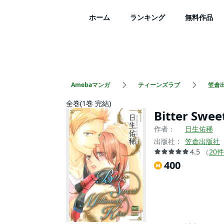
ホーム
ランキング
無料作品
Amebaマンガ
ティーンズラブ
笠倉
全巻(1巻 完結)
Bitter Sweet
作者：
日生佑稀
出版社：
笠倉出版社
4.5
（
20
件
400