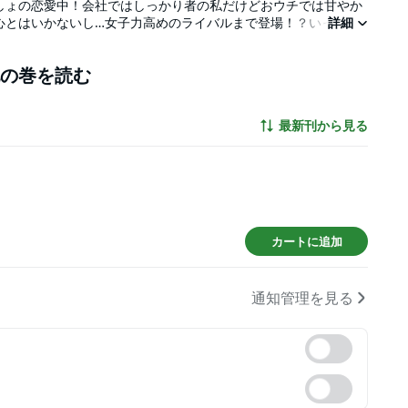
しょの恋愛中！会社ではしっかり者の私だけどおウチでは甘やか
心とはいかないし…女子力高めのライバルまで登場！？いっぱい
詳細
のゴールインまでの道のりってやっぱり前途多難！！
ssの他の巻を読む
最新刊から見る
カートに追加
通知管理を見る