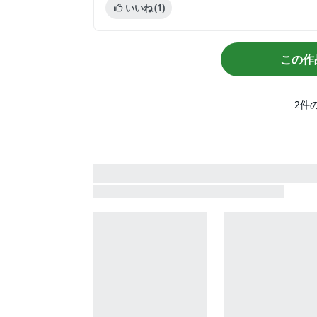
いいね
(1)
この作
2
件