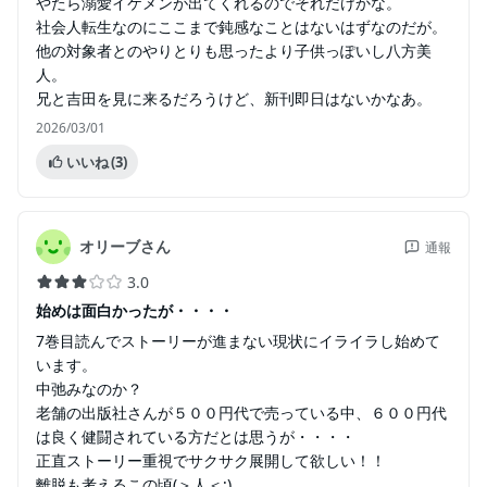
やたら溺愛イケメンが出てくれるのでそれだけかな。
社会人転生なのにここまで鈍感なことはないはずなのだが。
他の対象者とのやりとりも思ったより子供っぽいし八方美
人。
兄と吉田を見に来るだろうけど、新刊即日はないかなあ。
2026/03/01
いいね
(3)
オリーブさん
通報
3.0
始めは面白かったが・・・・
7巻目読んでストーリーが進まない現状にイライラし始めて
います。
中弛みなのか？
老舗の出版社さんが５００円代で売っている中、６００円代
は良く健闘されている方だとは思うが・・・・
正直ストーリー重視でサクサク展開して欲しい！！
離脱も考えるこの頃(＞人＜;)