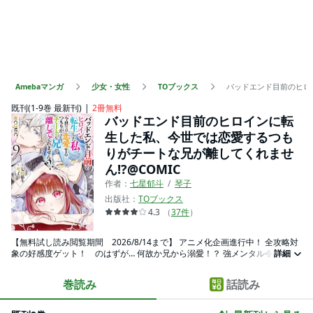
Amebaマンガ
少女・女性
TOブックス
バッドエンド目前のヒロ
既刊(1-9巻 最新刊)
2冊無料
バッドエンド目前のヒロインに転
生した私、今世では恋愛するつも
りがチートな兄が離してくれませ
ん!?@COMIC
作者：
七星郁斗
琴子
出版社：
TOブックス
4.3
（
37
件
）
【無料試し読み閲覧期間 2026/8/14まで】 アニメ化企画進行中！ 全攻略対
象の好感度ゲット！ のはずが… 何故か兄から溺愛！？ 強メンタル令嬢の愛
詳細
され乙女ゲームファンタジー、コミカライズ第１巻！ 【あらすじ】 OLの鈴
音【れいね】はある日、《恋愛まで程遠すぎる作業系乙女ゲーム》のヒロイ
巻読み
話読み
ン・レーネに転生した。 「今世はイケメンと恋したい！」と意気込むのだ
が、そこは魔法カースト制度が存在する世界で、なんとレーネは最低ランク
だった！？ 家族からは冷遇され、学園では退学目前と逆境続き……。 それで