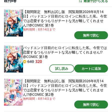
既刊9巻
最新刊から見る
も前世で鍛えた“強メンタル”を持つ彼女はくじけない。 魔法の練習や勉強、
攻略対象の好感度アップにと、バッドエンド回避＆キラキラ学園生活ゲット
のためにひた走る！ そんな明るく前向きに突き進むレーネを、仲が悪かった
【期間限定 無料お試し版 閲覧期限2026年8月14
はずのハイスぺック兄・ユリウスがなぜか溺愛してきて――？ 強メンタルヒ
日】バッドエンド目前のヒロインに転生した私、今世
ロインの愛され学園ファンタジー、開幕！
では恋愛するつもりがチートな兄が離してくれませ
ん!?@COMIC 第1巻
無料期間：
8月14日
まで
無料で読む
バッドエンド目前のヒロインに転生した私、今世では
恋愛するつもりがチートな兄が離してくれません!?
@COMIC 第1巻
640
320
試し読み
カートに追加
【期間限定 無料お試し版 閲覧期限2026年8月14
日】バッドエンド目前のヒロインに転生した私、今世
では恋愛するつもりがチートな兄が離してくれませ
ん!?@COMIC 第2巻
無料期間：
8月14日
まで
無料で読む