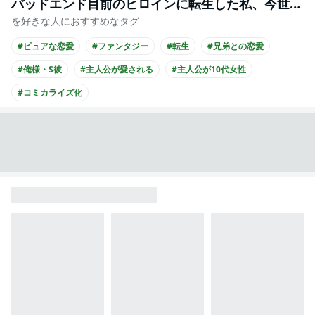
バッドエンド目前のヒロインに転生した私、今世では恋愛するつもりがチートな兄が離してくれません!?@COMIC
を好きな人におすすめなタグ
#ピュアな恋愛
#ファンタジー
#転生
#兄弟との恋愛
#俺様・S彼
#主人公が愛される
#主人公が10代女性
#コミカライズ化