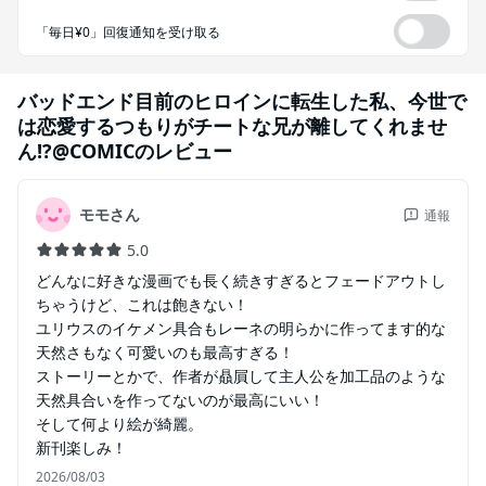
「毎日¥0」回復通知を受け取る
バッドエンド目前のヒロインに転生した私、今世で
は恋愛するつもりがチートな兄が離してくれませ
ん!?@COMIC
のレビュー
モモさん
通報
5.0
どんなに好きな漫画でも長く続きすぎるとフェードアウトし
ちゃうけど、これは飽きない！
ユリウスのイケメン具合もレーネの明らかに作ってます的な
天然さもなく可愛いのも最高すぎる！
ストーリーとかで、作者が贔屓して主人公を加工品のような
天然具合いを作ってないのが最高にいい！
そして何より絵が綺麗。
新刊楽しみ！
2026/08/03