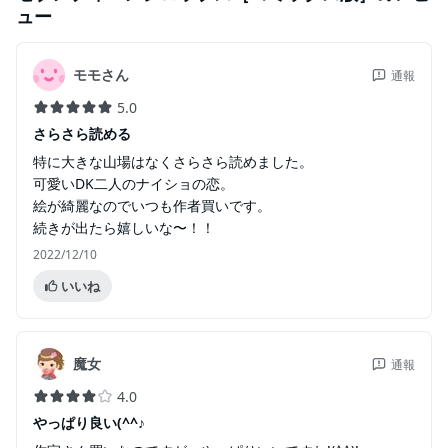
ュー
モモさん
通報
5.0
さらさら読める
特に大きな山場はなくさらさら読めました。
可愛いDK二人のナイショの恋。
絵が綺麗なのでいつも作者買いです。
続きが出たら嬉しいな〜！！
2022/12/10
いいね
魔女
通報
4.0
やっぱり良い(^^♪