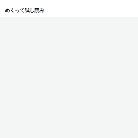
（６）にも一部収録されております。重複購入にご注意ください。
めくって試し読み