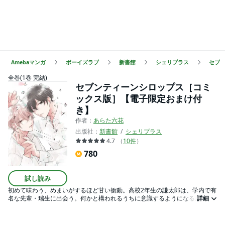
Amebaマンガ
ボーイズラブ
新書館
シェリプラス
セブ
全巻(1巻 完結)
セブンティーンシロップス［コミ
ックス版］【電子限定おまけ付
き】
作者：
あらた六花
出版社：
新書館
シェリプラス
4.7
（
10
件
）
780
試し読み
初めて味わう、めまいがするほど甘い衝動。高校2年生の謙太郎は、学内で有
名な先輩・瑞生に出会う。何かと構われるうちに意識するようになるが、あ
詳細
る日保健室で女の先輩と一緒にいるのを見て、衝動的にキスをしてしま
い……。独占欲強めな後輩×遊び人な先輩、俊英あらた六花がおくるネオピュ
アBL！ ※本作は『【バラ売り】セブンティーンシロップス』（１）～