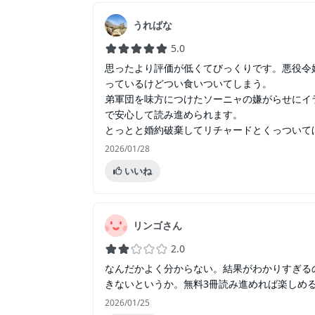
うればな
5.0
思ったより評価が低くてびっくりです。悪役令
っているけどつい食いついてしまう。
弟軍団を味方につけたソーニャの嫌がらせにイ
で安心して読み進められます。
とっとと婚約破棄してリチャードとくっついて
2026/01/28
いいね
リンゴさん
2.0
なんだかよく分からない。結果がわかりすぎる
きないというか。無料3冊読み進めれば楽しめ
2026/01/25