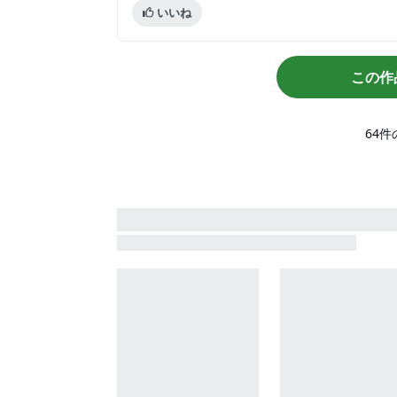
いいね
この作
64
件