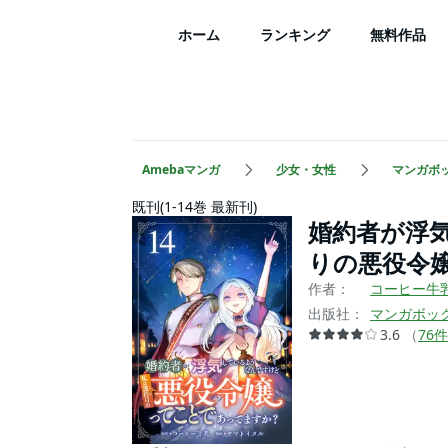
ホーム
ランキング
無料作品
Amebaマンガ
少女・女性
マンガボ
既刊(1-14巻 最新刊)
婚約者が浮
りの悪役令
作者：
コーヒー牛
出版社：
マンガボッ
3.6
（
76
件