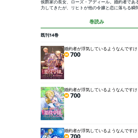
侯爵家の長女、ローズ・アディール。婚約者であ
力してきたが、リヒトが他の令嬢と恋に落ちる瞬
立場がまさに流行りの「悪役令嬢」であることに
役令嬢として立ちはだかり、二人の恋を燃え上が
巻読み
応援するべく奮闘するローズ。そんな彼女に手を
ーズは「史上最高の悪役令嬢」になれるのか！？
既刊14巻
婚約者が浮気しているようなんですけど
700
婚約者が浮気しているようなんですけど
700
婚約者が浮気しているようなんですけど
700