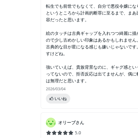
転生でも前世でもなくて、自分で悪役令嬢にな
というところから計画的断罪に至るまで、まあ
容だったと思います。
絵のタッチは古典ギャップを入れつつ綺麗に描
ので少し古めかしい印象はあるかもしれません
古典的な目が星になる感じも嫌いじゃないです
すけどね。
強いていえば、貴族背景なのに、ギャグ感とい
ってないので、拒否反応は出てませんが、偶に
は無理だと思います。
2026/03/04
いいね
オリーブさん
5.0