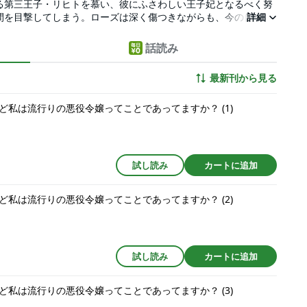
る第三王子・リヒトを慕い、彼にふさわしい王子妃となるべく努
間を目撃してしまう。ローズは深く傷つきながらも、今の自分の
詳細
気づく。「大好きなリヒト様を応援するためにできることは、悪
らせることでは…！？」失恋の涙をこらえ、リヒトの新しい恋を
話読み
差し伸べたのは、リヒトの兄・リチャードだった…！果たしてロ
最新刊から見る
私は流行りの悪役令嬢ってことであってますか？ (1)
試し読み
カートに追加
私は流行りの悪役令嬢ってことであってますか？ (2)
試し読み
カートに追加
私は流行りの悪役令嬢ってことであってますか？ (3)