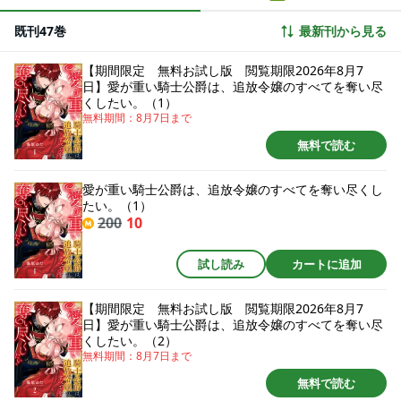
誰にも渡さない」と迫られて…!? 熱を孕んだ眼差しで見つめられ、閉じ込め
るように逞しい腕にかき抱かれたら、愛されていると勘違いしてしまいそ
既刊47巻
最新刊から見る
う…！とろけるようなキスと激しい愛撫でぐしょぐしょに濡れてしまうくら
い翻弄されて――初恋を拗らせた騎士公爵×純真無垢な箱入り令嬢の溺愛ラブ
ロマンス★
【期間限定 無料お試し版 閲覧期限2026年8月7
日】愛が重い騎士公爵は、追放令嬢のすべてを奪い尽
くしたい。（1）
無料期間：
8月7日
まで
無料で読む
愛が重い騎士公爵は、追放令嬢のすべてを奪い尽くし
たい。（1）
200
10
試し読み
カートに追加
【期間限定 無料お試し版 閲覧期限2026年8月7
日】愛が重い騎士公爵は、追放令嬢のすべてを奪い尽
くしたい。（2）
無料期間：
8月7日
まで
無料で読む