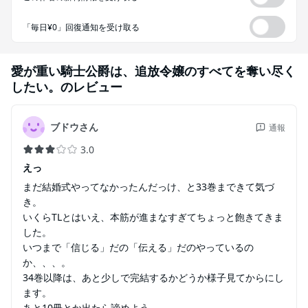
「毎日¥0」回復通知を受け取る
愛が重い騎士公爵は、追放令嬢のすべてを奪い尽く
したい。
のレビュー
ブドウさん
通報
3.0
えっ
まだ結婚式やってなかったんだっけ、と33巻まできて気づ
き。
いくらTLとはいえ、本筋が進まなすぎてちょっと飽きてきま
した。
いつまで「信じる」だの「伝える」だのやっているの
か、、、。
34巻以降は、あと少しで完結するかどうか様子見てからにし
ます。
あと10冊とか出たら諦めよう。