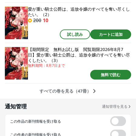
愛が重い騎士公爵は、追放令嬢のすべてを奪い尽くし
たい。（2）
200
10
試し読み
カートに追加
【期間限定 無料お試し版 閲覧期限2026年8月7
日】愛が重い騎士公爵は、追放令嬢のすべてを奪い尽
くしたい。（3）
無料期間：
8月7日
まで
無料で読む
すべての巻を見る（47冊）
通知管理
通知管理を見る
この作品の新刊情報を受け取る
この作者の新刊情報を受け取る