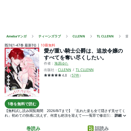
Amebaマンガ
ティーンズラブ
CLLENN
TL CLLENN
愛
既刊(1-47巻 最新刊)
10冊無料
愛が重い騎士公爵は、追放令嬢の
すべてを奪い尽くしたい。
作者：
海原ゆた
出版社：
CLLENN
TL CLLENN
4.8
（
57
件
）
1巻を無料で読む
【無料試し読み閲覧期間 2026/8/7まで】 「乱れた姿も全て隠さず見せてく
れ」初めての快感に抗えず、何度も絶頂を迎えて――冤罪で修道院に追放さ
詳細
れた侯爵令嬢リュシエンヌは、隣国の騎士公爵ミハエルに攫われた。彼の目
的は公爵として、教養のある妻を迎えること。密かに恋していた相手から契
巻読み
話読み
約結婚を求められ、二つ返事で受け入れたら「これであなたは俺のものだ。