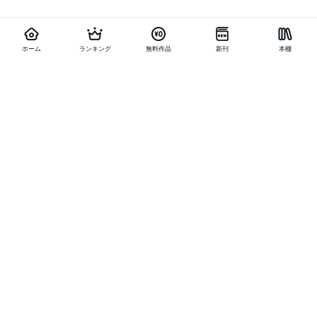
ホーム
ランキング
無料作品
新刊
本棚
他の作品を探す
メニュー
ランキング
新刊
キャンペーン
特集
SALE
編集部PICK UP