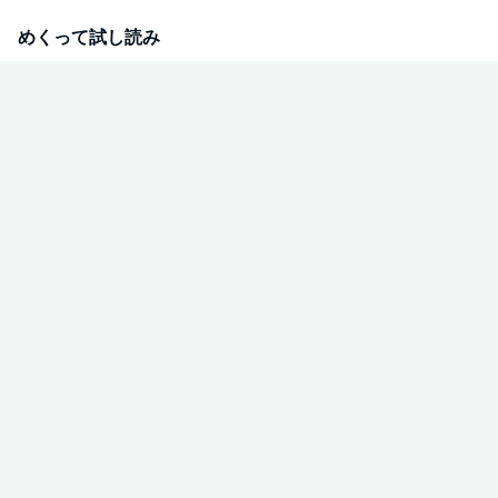
グ・ラブ・・ダイアリー、開幕！！
めくって試し読み