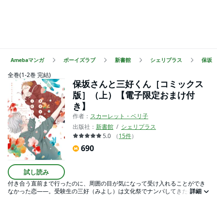
Amebaマンガ
ボーイズラブ
新書館
シェリプラス
保坂
全巻(1-2巻 完結)
保坂さんと三好くん［コミックス
版］（上）【電子限定おまけ付
き】
作者：
スカーレット・ベリ子
出版社：
新書館
シェリプラス
5.0
（
15
件
）
690
試し読み
付き合う直前まで行ったのに、周囲の目が気になって受け入れることができ
なかった恋――。受験生の三好（みよし）は文化祭でナンパしてきた売れっ
詳細
子デザイナー保坂（ほさか）とばったり再会する。過去のことを気にしてな
さそうな保坂にほっとするが、からかわれたと思い込んだ三好は、復讐のた
め盗撮を開始するが――！？ 悩める受験生と鈍感デザイナーの、ピーピン