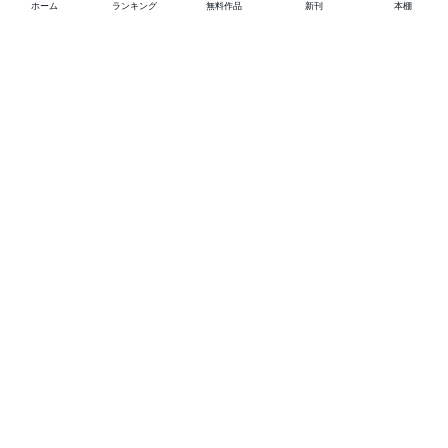
ホーム
ランキング
無料作品
新刊
本棚
他の作品を探す
メニュー
ランキング
新刊
キャンペーン
特集
SALE
編集部PICK UP
無料連載
無料作品