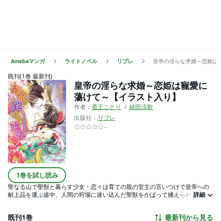
Amebaマンガ
ライトノベル
リブレ
皇帝の淫らな求婚～恋姫は
既刊(1巻 最新刊)
皇帝の淫らな求婚～恋姫は寵愛に
蕩けて～【イラスト入り】
作者：
斎王ことり
緒田涼歌
出版社：
リブレ
-
1巻を試し読み
聖なる山で聖獣と暮らす少女・恋々は育ての親の堂主の言いつけで皇帝への
献上品を運ぶ途中、人間の狩場に迷い込んだ聖獣をかばって捕えられてしま
詳細
った上に、献上品を失くしてしまう。恋々を無理やり宮殿に攫ったのは、次
期皇帝候補の琥珀。精悍で野性味溢れる琥珀は、失くした献上品を何とかす
既刊1巻
最新刊から見る
る代わりに恋々の真っ白な身体を要求してきて!? 強引な琥珀と泉で鯉に愛撫