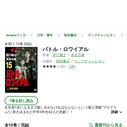
Amebaマンガ
少年・青年
秋田書店
ヤングチャンピオン
全巻(1-15巻 完結)
バトル・ロワイアル
作者：
田口雅之
高見広春
出版社：
秋田書店
ヤングチャンピオン
3.5
（
2
件
）
1巻を試し読み
生存者1名になるまで殺し合わなければならないという殺人実験“プログラ
ム”に巻き込まれた中学3年生42人の悲劇！！
詳細
全15巻｜完結
最新刊から見る