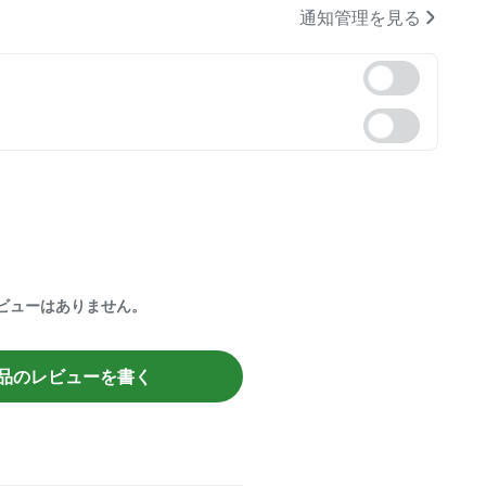
通知管理を見る
ビューはありません。
品のレビューを書く