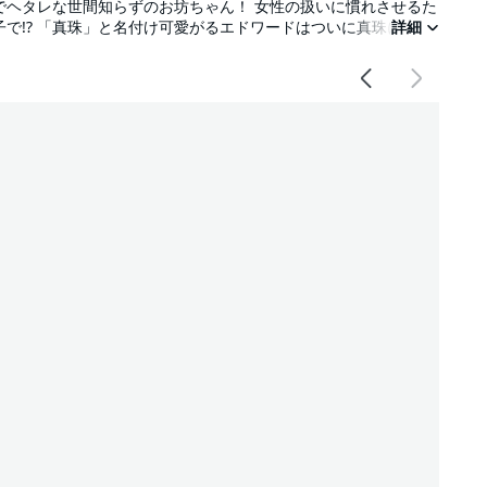
でヘタレな世間知らずのお坊ちゃん！ 女性の扱いに慣れさせるた
で!? 「真珠」と名付け可愛がるエドワードはついに真珠にプロ
詳細