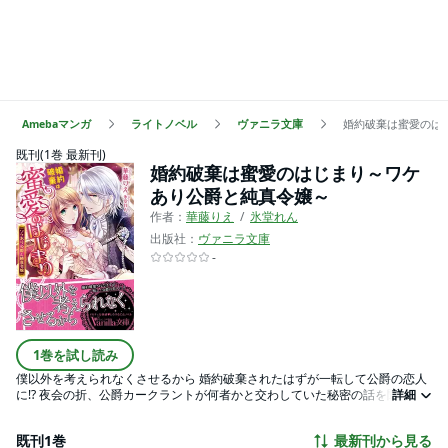
Amebaマンガ
ライトノベル
ヴァニラ文庫
婚約破棄は蜜愛のは
既刊(1巻 最新刊)
婚約破棄は蜜愛のはじまり～ワケ
あり公爵と純真令嬢～
作者：
華藤りえ
氷堂れん
出版社：
ヴァニラ文庫
-
1巻を試し読み
僕以外を考えられなくさせるから 婚約破棄されたはずが一転して公爵の恋人
に!? 夜会の折、公爵カークラントが何者かと交わしていた秘密の話を聞いて
詳細
しまったリズリー。それをカークラントに気づかれ、監視のため偽りの婚約
者となるよう迫られる。やむなく承諾したが、誠実で優しい彼に仮初めの婚
既刊1巻
最新刊から見る
約と知りつつ惹かれ始める。「敏感だね。こんなに感じて」カークラントも