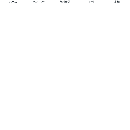
ホーム
ランキング
無料作品
新刊
本棚
他の作品を探す
メニュー
ランキング
新刊
キャンペーン
特集
SALE
編集部PICK UP
無料連載
無料作品