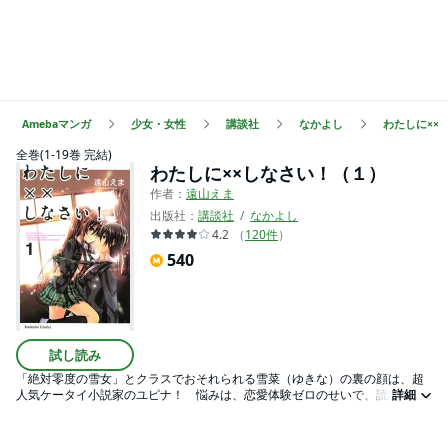
Amebaマンガ
少女・女性
講談社
なかよし
わたしに××
全巻(1-19巻 完結)
わたしに××しなさい！（１）
作者：
遠山えま
出版社：
講談社
なかよし
4.2
（
120
件
）
540
試し読み
「絶対零度の雪女」とクラスでおそれられる雪菜（ゆきな）の裏の顔は、超
人気ケータイ小説家のユピナ！ 悩みは、恋愛体験ゼロのせいで、読者が期
詳細
待するラブが書けないこと。でも、偶然拾った、学校一の人気者・時雨（し
ぐれ）の生徒手帖から、時雨の黒い秘密を握り、彼をキョーハク。手をつな
ぐ、抱きしめる、キス……恋愛のシチュエーションを時雨に強要して、ラブを