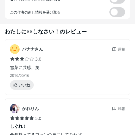
この作者の新刊情報を受け取る
わたしに××しなさい！
のレビュー
バナナさん
通報
3.0
雪菜に共感。笑
2016/05/16
いいね
かれりん
通報
5.0
しぐれ！
全巻持ってるファンの身にしてみれば