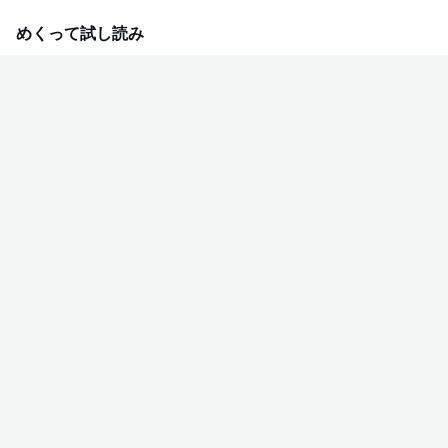
学ぶことに!? 絶対服従、恋のミッションが今始まる――!!
めくって試し読み