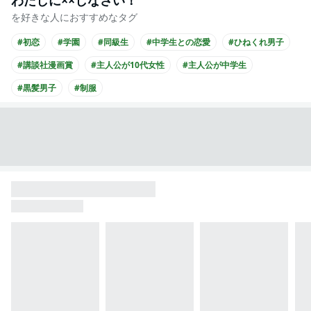
わたしに××しなさい！
を好きな人におすすめなタグ
#初恋
#学園
#同級生
#中学生との恋愛
#ひねくれ男子
#講談社漫画賞
#主人公が10代女性
#主人公が中学生
#黒髪男子
#制服