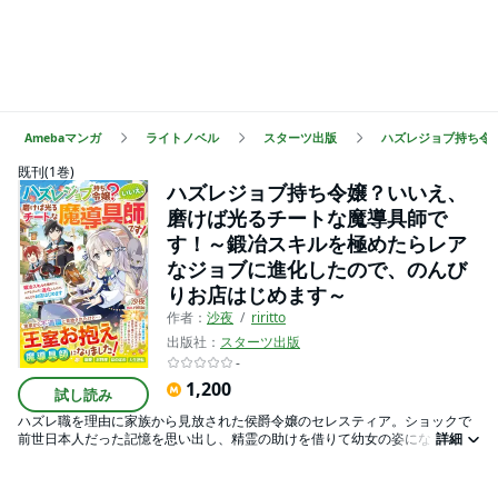
Amebaマンガ
ライトノベル
スターツ出版
ハズレジョブ持ち令
既刊(1巻)
ハズレジョブ持ち令嬢？いいえ、
磨けば光るチートな魔導具師で
す！～鍛冶スキルを極めたらレア
なジョブに進化したので、のんび
りお店はじめます～
作者：
沙夜
riritto
出版社：
スターツ出版
-
1,200
試し読み
ハズレ職を理由に家族から見放された侯爵令嬢のセレスティア。ショックで
前世日本人だった記憶を思い出し、精霊の助けを借りて幼女の姿になり家出
詳細
を決行する。道中でエリート騎士・クリスに保護され、騎士団の独身寮に身
を寄せることになったセレスティア。そこで極めた鍛冶スキルを発揮する
と、とてつもない効果を持つ魔導具を次々と生み出して大評判に！ ついに