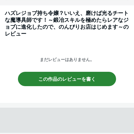
ハズレジョブ持ち令嬢？いいえ、磨けば光るチート
な魔導具師です！～鍛冶スキルを極めたらレアなジ
ョブに進化したので、のんびりお店はじめます～
の
レビュー
まだレビューはありません。
この作品のレビューを書く