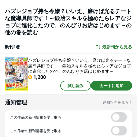
はお店を開くため王様の後ろ盾までゲットして・・・と順風満帆な日々。一
方セレスティアの規格外の才能に気付いた実家は彼女がいなくなり困り果て
ハズレジョブ持ち令嬢？いいえ、磨けば光るチート
ていて・・・？
な魔導具師です！～鍛冶スキルを極めたらレアなジ
ョブに進化したので、のんびりお店はじめます～の
他の巻を読む
既刊1巻
最新刊から見る
ハズレジョブ持ち令嬢？いいえ、磨けば光るチートな
魔導具師です！～鍛冶スキルを極めたらレアなジョブ
に進化したので、のんびりお店はじめます～
1,200
試し読み
カートに追加
通知管理
通知管理を見る
この作品の新刊情報を受け取る
この作者の新刊情報を受け取る