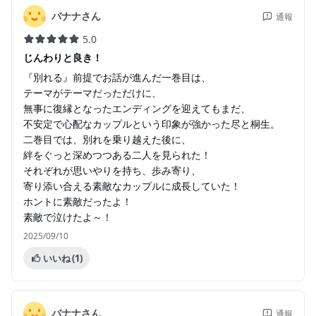
バナナさん
通報
5.0
じんわりと良き！
『別れる』前提でお話が進んだ一巻目は、
テーマがテーマだっただけに、
無事に復縁となったエンディングを迎えてもまだ、
不安定で心配なカップルという印象が強かった尽と桐生。
二巻目では、別れを乗り越えた後に、
絆をぐっと深めつつある二人を見られた！
それぞれが思いやりを持ち、歩み寄り、
寄り添い合える素敵なカップルに成長していた！
ホントに素敵だったよ！
素敵で泣けたよ～！
2025/09/10
いいね
(1)
バナナさん
通報