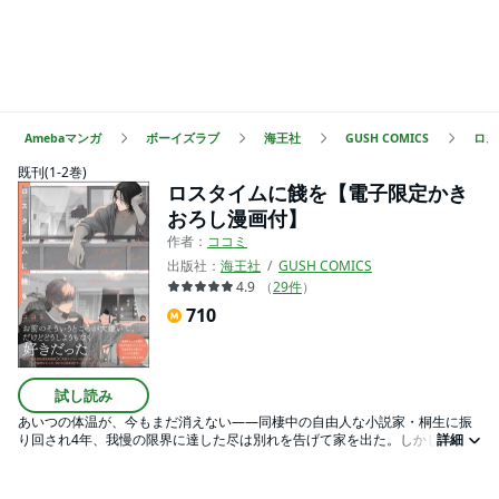
Amebaマンガ
ボーイズラブ
海王社
GUSH COMICS
ロス
既刊(1-2巻)
ロスタイムに餞を【電子限定かき
おろし漫画付】
作者：
ココミ
出版社：
海王社
GUSH COMICS
4.9
（
29
件
）
710
試し読み
あいつの体温が、今もまだ消えない――同棲中の自由人な小説家・桐生に振
り回され4年、我慢の限界に達した尽は別れを告げて家を出た。しかし「寝れ
詳細
ない」という桐生からの連絡にしぶしぶ家へ行くと、あっという間に桐生の
ペースにのまれてしまう。喧嘩をするとセックスに持ち込もうとする桐生の
不器用さもかつては好きだったはずなのに「来るんじゃなかった」と後悔す