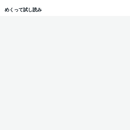
る尽。お気に入りのキャップ、二人で見たお笑い番組、苦手だった枝豆…未
練を断ち切ろうとすればするほど桐生との想い出が溢れてきて――★雑誌掲
めくって試し読み
載時のカラーを完全収録!!★★電子のみで楽しめるスペシャル修正仕様★★※
本書は、デジタル配信用として再編集・改訂したものです。 内容に大きな
違いはございませんので、すでに同タイトルをご購入済みのお客様は、重複
購入にご注意ください。