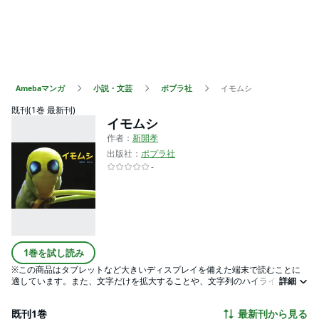
Amebaマンガ
小説・文芸
ポプラ社
イモムシ
既刊(1巻 最新刊)
イモムシ
作者：
新開孝
出版社：
ポプラ社
-
1巻を試し読み
※この商品はタブレットなど大きいディスプレイを備えた端末で読むことに
適しています。また、文字だけを拡大することや、文字列のハイライト、検
詳細
索、辞書の参照、引用などの機能が使用できません。表紙の写真はまるでＵ
ＭＡ(未確認動物）ですが、実はイモムシが目玉模様を強調して敵をおどかし
既刊1巻
最新刊から見る
ているところです。イモムシは、チョウやガの幼虫ですが、その暮らし方は