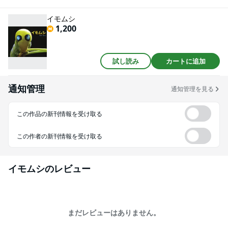
さまざま。長い毛やとげで敵をおどかしたり、鳥のフンそっくりに化けてみ
たり……。 小さくてか弱いイモムシたちですが、その命のパワーは感動的で
イモムシ
す。さいごのページには、「イモムシ図鑑」があります。あなたはどんなイ
1,200
モムシを知っているでしょうか。
試し読み
カートに追加
通知管理
通知管理を見る
この作品の新刊情報を受け取る
この作者の新刊情報を受け取る
イモムシ
のレビュー
まだレビューはありません。