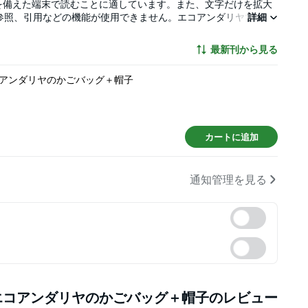
を備えた端末で読むことに適しています。また、文字だけを拡大
参照、引用などの機能が使用できません。エコアンダリヤで編
詳細
気がますます高まり多くのファンが定着。そこで、今最も人気の
取り入れたバッグや新しい編み地の作品をバリエーション豊かに
最新刊から見る
く解説し、愛好家も満足する充実の一冊。
アンダリヤのかごバッグ＋帽子
カートに追加
通知管理を見る
エコアンダリヤのかごバッグ＋帽子
のレビュー