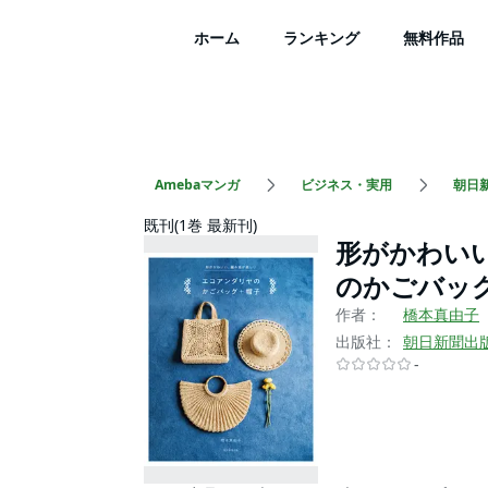
ホーム
ランキング
無料作品
Amebaマンガ
ビジネス・実用
朝日
既刊(1巻 最新刊)
形がかわい
のかごバッ
作者：
橋本真由子
出版社：
朝日新聞出
-