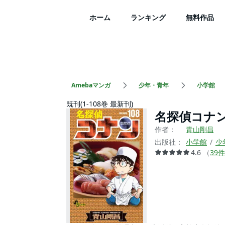
ホーム
ランキング
無料作品
Amebaマンガ
少年・青年
小学館
既刊(1-108巻 最新刊)
名探偵コナ
作者：
青山剛昌
出版社：
小学館
少
4.6
（
39
件