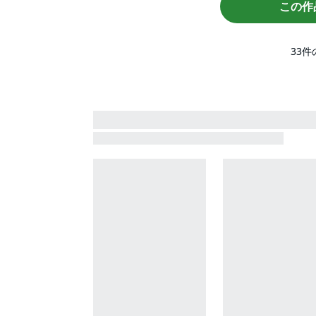
この作
33
件