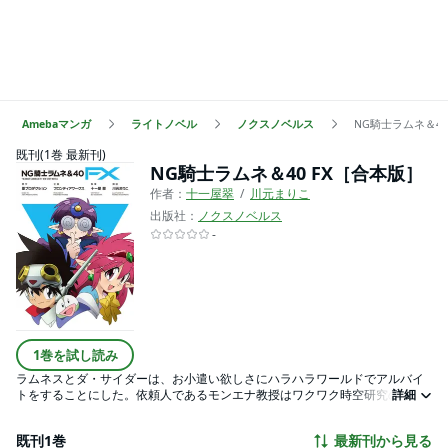
Amebaマンガ
ライトノベル
ノクスノベルス
NG騎士ラムネ＆40
既刊(1巻 最新刊)
NG騎士ラムネ＆40 FX［合本版］
作者：
十一屋翠
川元まりこ
出版社：
ノクスノベルス
-
1巻を試し読み
ラムネスとダ・サイダーは、お小遣い欲しさにハラハラワールドでアルバイ
トをすることにした。依頼人であるモンエナ教授はワクワク時空研究の第一
詳細
人者で、二人にはとある調査地への護衛を頼みたいのだと言う。モンエナの
研究室で助手をしている少女・ペプシブと道中一緒にいられるとわかり、お
既刊1巻
最新刊から見る
金以外のムフフな報酬へ期待を膨らませるラムネス達。しかし、そんな浮気