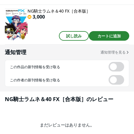
心を察知したミルクら聖なる三姉妹と、改心した破壊戦士・シンゲーンとケ
ンシーンも同行することになり、なにはともあれ一行は調査地・ウラウラの
NG騎士ラムネ＆40 FX［合本版］
谷へと出発する。ウラウラの谷……そこは、かつてゴブーリキの巫女・マウン
3,000
テンデューが根城にしていたパフパフ宮殿のあった場所だった。※この作品
にはNG騎士ラムネ＆40 FX［上巻］［下巻］の2作品が収録されています。
試し読み
カートに追加
通知管理
通知管理を見る
この作品の新刊情報を受け取る
この作者の新刊情報を受け取る
NG騎士ラムネ＆40 FX［合本版］
のレビュー
まだレビューはありません。