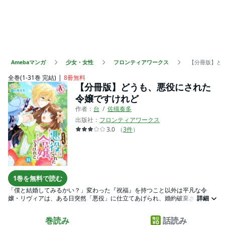
Amebaマンガ
少女・女性
フロンティアワークス
【分冊版】ど
全巻(1-31巻 完結)
8冊無料
【分冊版】どうも、悪役にされた
令嬢ですけれど
作者：
台
佐槻奏多
出版社：
フロンティアワークス
3.0
（
3
件
）
1巻を無料で読む
「僕と結婚してみるかい？」変わった『祝福』を持つこと以外は平凡な令
嬢・リヴィアは、ある日突然「悪役」に仕立てあげられ、婚約破棄されてし
詳細
まう。悪評を流され次の婚約者探しが難航する中、名門侯爵家のハイスペッ
ク貴族・セリアンが急に婚約を申し込んできた！！格上すぎる相手の求婚に
巻読み
話読み
戸惑うものの、甘々で誠実な彼の態度にセリアンが気になり始めるリヴィ