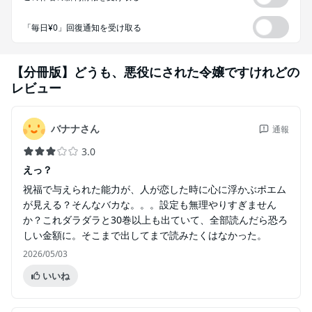
「毎日¥0」回復通知を受け取る
【分冊版】どうも、悪役にされた令嬢ですけれど
の
レビュー
バナナさん
通報
3.0
えっ？
祝福で与えられた能力が、人が恋した時に心に浮かぶポエム
が見える？そんなバカな。。。設定も無理やりすぎません
か？これダラダラと30巻以上も出ていて、全部読んだら恐ろ
しい金額に。そこまで出してまで読みたくはなかった。
2026/05/03
いいね