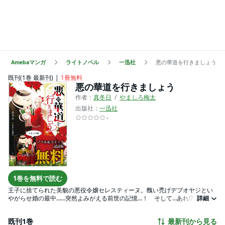
Amebaマンガ
ライトノベル
一迅社
悪の華道を行きましょう
既刊(1巻 最新刊)
1冊無料
悪の華道を行きましょう
作者：
真冬日
やましろ梅太
出版社：
一迅社
-
1巻を無料で読む
王子に捨てられた美貌の悪役令嬢セレスティーヌ。醜い禿げデブオヤジとい
やがらせ婚の最中……突然よみがえる前世の記憶…！ そして…あれ!? でもな
詳細
んかこの人…悪くない。ちょっと素敵かも……？ 悪女として、そして枯れ専
として、我が道を行くセレスティーヌの華道をご覧あれ！ 一迅社ノベルス
既刊1巻
最新刊から見る
版原作ノベル 、ZERO-SUMコミックス版コミカライズの試し読みを大増量で