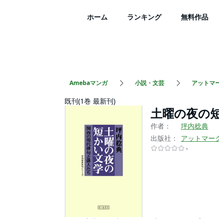
ホーム
ランキング
無料作品
Amebaマンガ
小説・文芸
アットマ
既刊(1巻 最新刊)
土曜の夜の
作者：
坪内稔典
出版社：
アットマー
-