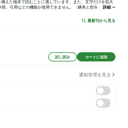
を備えた端末で読むことに適しています。また、文字だけを拡大
参照、引用などの機能が使用できません。〈継承と想像〉の課題
詳細
００余名の作品論・作家論。俳人の心象風景を訪ね歩く、エッセ
最新刊から見る
試し読み
カートに追加
通知管理を見る