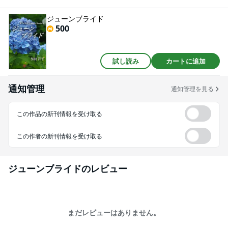
レンドのトモくん。6月のこの日花嫁を迎える彼は、大雪のあの夜、初雪の数
日間の記憶が抜け切らない身体に、若い熱情を最後に上書きしていったので
ジューンブライド
す。数カ月を経ても祥子の身体を変化させるその記憶の余韻は、気のいい弟
500
のような森本をただの友人にはしてくれませんでした。北鎌倉から湘南へ。
見事な紫陽花の景色を瞳に映しながら、二人が辿り着いたのは、どこ？
試し読み
カートに追加
通知管理
通知管理を見る
この作品の新刊情報を受け取る
この作者の新刊情報を受け取る
ジューンブライド
のレビュー
まだレビューはありません。