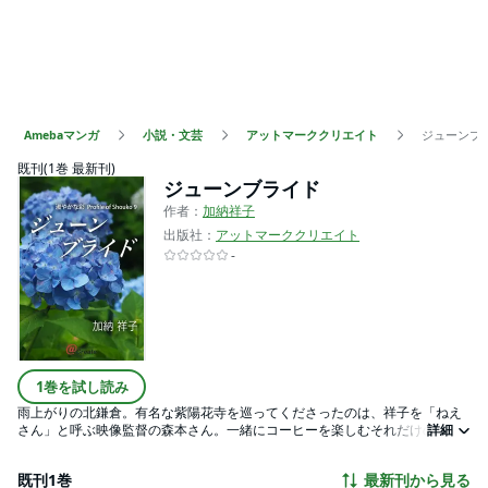
Amebaマンガ
小説・文芸
アットマーククリエイト
ジューンブ
既刊(1巻 最新刊)
ジューンブライド
作者：
加納祥子
出版社：
アットマーククリエイト
-
1巻を試し読み
雨上がりの北鎌倉。有名な紫陽花寺を巡ってくださったのは、祥子を「ねえ
さん」と呼ぶ映像監督の森本さん。一緒にコーヒーを楽しむそれだけの関係
詳細
の森本さんが誘ってくれたのは、しっとりとしたブルーと紫の花叢を探す日
帰りロケハンでした。でも、その日友人との気軽なドライブに、祥子の脳裏
既刊1巻
最新刊から見る
を埋め尽くしていたのは別の男性との一夜だったのです。年若いセックスフ