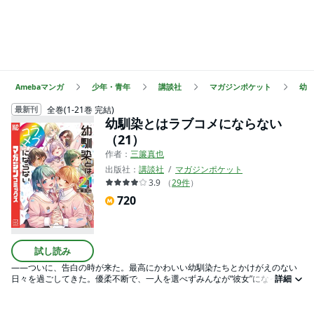
Amebaマンガ
少年・青年
講談社
マガジンポケット
幼
全巻(1-21巻 完結)
最新刊
幼馴染とはラブコメにならない
（21）
作者：
三簾真也
出版社：
講談社
マガジンポケット
3.9
（
29
件
）
720
試し読み
――ついに、告白の時が来た。最高にかわいい幼馴染たちとかけがえのない
日々を過ごしてきた。優柔不断で、一人を選べずみんなが“彼女”になった時も
詳細
あった。でも、一人一人との「一日デート」で気持ちを固めた。6人目の幼馴
染・地華の妨害も乗り越えた。そして今、えーゆーは一人の幼馴染に想いを
伝える!! ヒロイン全員“幼馴染”! 多角形ハーレムラブコメここに完結!!