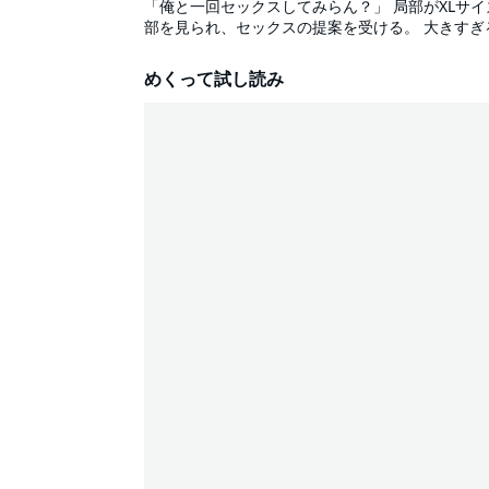
「俺と一回セックスしてみらん？」 局部がXLサ
部を見られ、セックスの提案を受ける。 大きす
性、サイズ共にジャストフィット！ 「2人に彼女
いの素顔に惹かれ始め…？ 若人たちの両片思い青
めくって試し読み
ジを再現して収録！