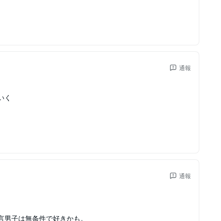
通報
いく
通報
言男子は無条件で好きかも。