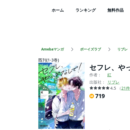
ホーム
ランキング
無料作品
Amebaマンガ
ボーイズラブ
リブレ
既刊(1-3巻)
セフレ、や
作者：
紅
出版社：
リブレ
4.5
（
21
件
719