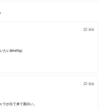
ー
通報
い&hellip;
通報
キャラが出て来て面白い。