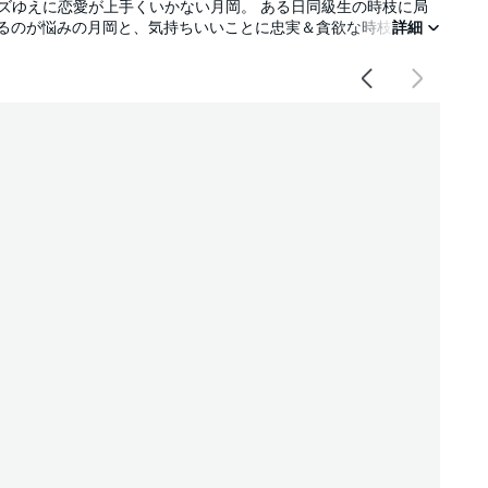
イズゆえに恋愛が上手くいかない月岡。 ある日同級生の時枝に局
ぎるのが悩みの月岡と、気持ちいいことに忠実＆貪欲な時枝は、相
詳細
ができるまで」という期間限定セフレ関係が始まるが、徐々に互
春譚！ 電子限定描き下ろしマンガ1p＆雑誌掲載時のカラーペー