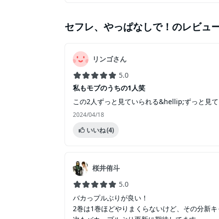
セフレ、やっぱなしで！
のレビュ
リンゴさん
5.0
私もモブのうちの1人笑
この2人ずっと見ていられる&hellip;ずっと見ていた
2024/04/18
いいね
(4)
桜井侑斗
5.0
バカっプルぶりが良い！
2巻は1巻ほどやりまくらないけど、その分新